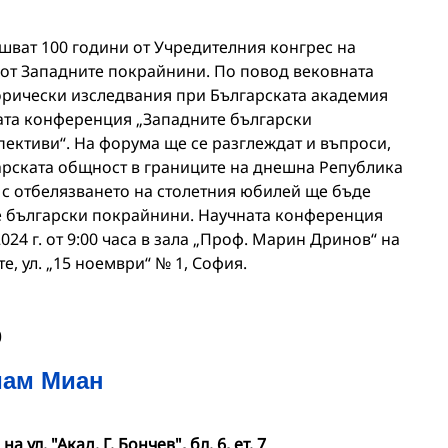
ршват 100 години от Учредителния конгрес на
от Западните покрайнини. По повод вековната
орически изследвания при Българската академия
ата конференция „Западните български
пективи“. На форума ще се разглеждат и въпроси,
арската общност в границите на днешна Република
 с отбелязването на столетния юбилей ще бъде
е български покрайнини. Научната конференция
24 г. от 9:00 часа в зала „Проф. Марин Дринов“ на
е, ул. „15 ноември“ № 1, София.
0
иам Миан
ул. "Акад. Г. Бончев", бл. 6, ет. 7