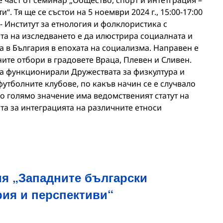
“. Тя ще се състои на 5 ноември 2024 г., 15:00-17:00
9 - Институт за етнология и фолклористика с
та на изследването е да илюстрира социалната и
а в България в епохата на социализма. Направен е
ите отбори в градовете Враца, Плевен и Сливен.
са функционирали Дружествата за физкултура и
 футболните клубове, по какъв начин се е случвало
о голямо значение има ведомственият статут на
ата за интеграцията на различните етноси
я „Западните български
рия и перспективи“