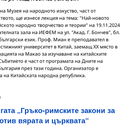
а Музея на народното изкуство, част от
твото, ще изнесе лекция на тема: "Най-новото
ското народно творчество и теории" на 19.11.2024
дателната зала на ИЕФЕМ на ул. "Акад. Г. Бончев", бл.
а български език. Проф. Миан е преподавател в
стижният университет в Китай, заемащ XX място в
иацията на Макао за изучаване на китайските
ъбитието е част от програмата на Дните на
 България през тази година. Организатор е
а на Китайската народна република.
0
гата „Гръко-римските закони за
отив вярата и църквата“