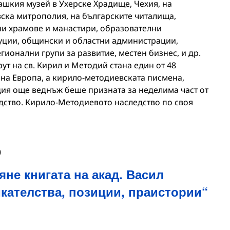
шкия музей в Ухерске Храдище, Чехия, на
ска митрополия, на българските читалища,
ни храмове и манастири, образователни
уции, общински и областни администрации,
гионални групи за развитие, местен бизнес, и др.
ут на св. Кирил и Методий стана един от 48
 на Европа, а кирило-методиевската писмена,
ция още веднъж беше призната за неделима част от
дство. Кирило-Методиевото наследство по своя
0
яне книгата на акад. Васил
кателства, позиции, праистории“