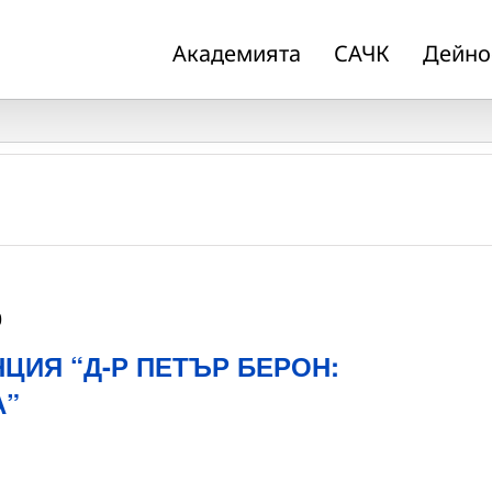
Академията
САЧК
Дейно
0
ЦИЯ “Д-Р ПЕТЪР БЕРОН:
А”