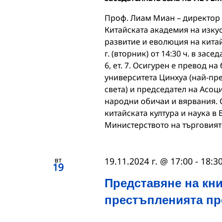
Проф. Лиам Миан – директор н
Китайската академия на изкус
развитие и еволюция на китай
г. (вторник) от 14:30 ч. в засе
6, ет. 7. Осигурен е превод н
университета Цинхуа (най-пре
света) и председател на Асоц
народни обичаи и вярвания. С
китайската култура и наука в
Министерството на търговият
вт
19.11.2024 г. @ 17:00
-
18:3
19
Представяне на кни
престъпленията пр