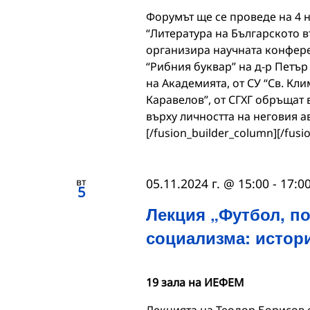
Форумът ще се проведе на 4 н
“Литература на Българското 
организира научната конфере
“Рибния буквар” на д-р Петър
на Академията, от СУ “Св. Кл
Каравелов”, от СГХГ обръщат
върху личността на неговия а
[/fusion_builder_column][/fusi
вт
05.11.2024 г. @ 15:00
-
17:0
5
Лекция „Футбол, п
социализма: истори
19 зала на ИЕФЕМ
Лекцията на Теодор Борисов е