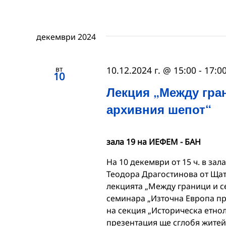
декември 2024
вт
10.12.2024 г. @ 15:00
-
17:0
10
Лекция „Между гран
архивния шепот“
зала 19 на ИЕФЕМ - БАН
На 10 декември от 15 ч. в зал
Теодора Драгостинова от Щат
лекцията „Между граници и се
семинара „Източна Европа през
на секция „Историческа етнол
презентация ще сглобя житейс