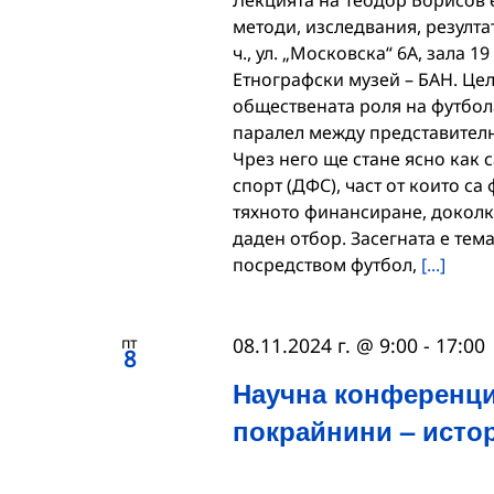
методи, изследвания, резултати
ч., ул. „Московска“ 6А, зала 1
Етнографски музей – БАН. Цел
обществената роля на футбол
паралел между представителн
Чрез него ще стане ясно как 
спорт (ДФС), част от които са
тяхното финансиране, доколк
даден отбор. Засегната е тем
посредством футбол,
[...]
пт
08.11.2024 г. @ 9:00
-
17:00
8
Научна конференци
покрайнини – исто