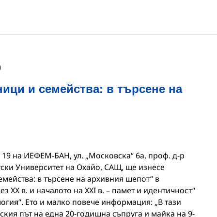
0
ици и семейства: в търсене на
а 19 на ИЕФЕМ-БАН, ул. „Московска“ 6а, проф. д-р
ски Университет на Охайо, САЩ, ще изнесе
мейства: в търсене на архивния шепот“ в
 ХХ в. и началото на ХХI в. – памет и идентичност“
огия“. Ето и малко повече информация: „В тази
кия път на една 20-годишна съпруга и майка на 9-