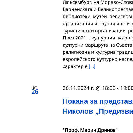
Люксембург, на Мораво-Слова
Варненската и Великопреслав
библиотеки, музеи, религиоз
организации и научни инстит
туристически организации, ре
През 2021 г. културният маршр
културни маршрута на Съвета
религиозна и културна тради
европейското културно насле
характер е
[...]
вт
26.11.2024 г. @ 18:00
-
19:0
26
Покана за представ
Николов „Предизви
"Проф. Марин Дринов"