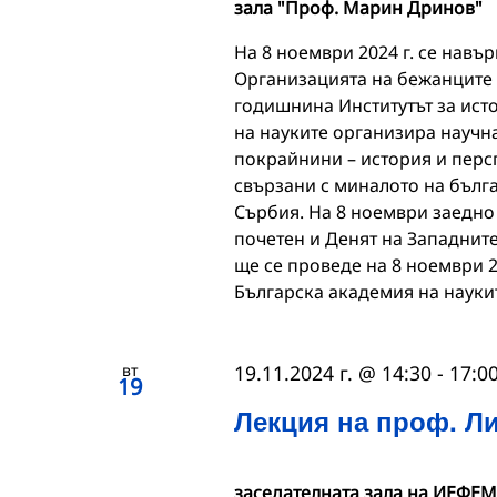
зала "Проф. Марин Дринов"
На 8 ноември 2024 г. се навъ
Организацията на бежанците 
годишнина Институтът за ист
на науките организира научн
покрайнини – история и перс
свързани с миналото на бълг
Сърбия. На 8 ноември заедно
почетен и Денят на Западнит
ще се проведе на 8 ноември 20
Българска академия на наукит
вт
19.11.2024 г. @ 14:30
-
17:0
19
Лекция на проф. Л
заседателната зала на ИЕФЕМ на 