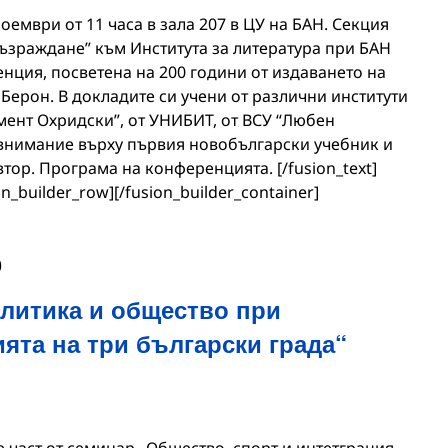
оември от 11 часа в зала 207 в ЦУ на БАН. Секция
възраждане” към Института за литература при БАН
нция, посветена на 200 години от издаването на
 Берон. В докладите си учени от различни институти
имент Охридски”, от УНИБИТ, от ВСУ “Любен
 внимание върху първия новобългарски учебник и
втор. Програма на конференцията. [/fusion_text]
on_builder_row][/fusion_builder_container]
0
олитика и общество при
ята на три български града“
 част от семинар „Общество, спорт и интетграция –