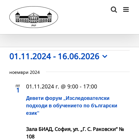
Skip
to
content
Събития
01.11.2024
 - 
16.06.2026
Select
date.
ноември 2024
пт
01.11.2024 г. @ 9:00
-
17:00
1
Девети форум „Изследователски
подходи в обучението по български
език“
Зала БИАД, София, ул. „Г. С. Раковски“ №
108