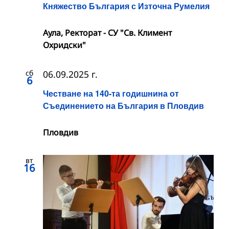
Княжество България с Източна Румелия
Аула, Ректорат - СУ "Св. Климент
Охридски"
сб
06.09.2025 г.
6
Честване на 140-та годишнина от
Съединението на България в Пловдив
Пловдив
вт
16