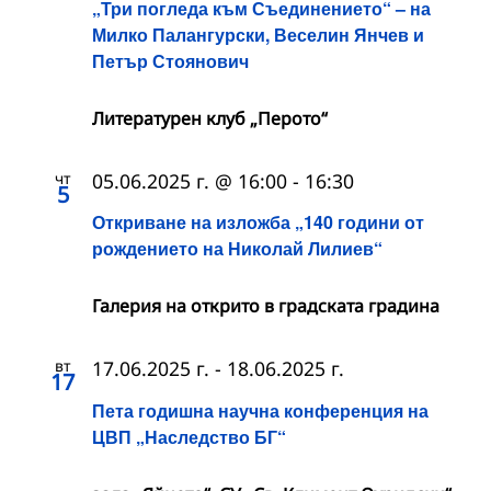
„Три погледа към Съединението“ – на
Милко Палангурски, Веселин Янчев и
Петър Стоянович
Литературен клуб „Перото“
чт
05.06.2025 г. @ 16:00
-
16:30
5
Откриване на изложба „140 години от
рождението на Николай Лилиев“
Галерия на открито в градската градина
вт
17.06.2025 г.
-
18.06.2025 г.
17
Пета годишна научна конференция на
ЦВП „Наследство БГ“