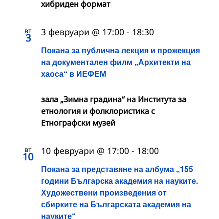
хибриден формат
вт
3 февруари @ 17:00
-
18:30
3
Покана за публична лекция и прожекция
на документален филм „Архитекти на
хаоса“ в ИЕФЕМ
зала „Зимна градина“ на Института за
етнология и фолклористика с
Етнографски музей
вт
10 февруари @ 17:00
-
18:00
10
Покана за представяне на албума „155
години Българска академия на науките.
Художествени произведения от
сбирките на Българската академия на
науките“