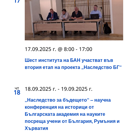
17
17.09.2025 г. @ 8:00
-
17:00
Шест института на БАН участват във
втория етап на проекта „Наследство БГ“
чт
18.09.2025 г.
-
19.09.2025 г.
18
„Наследство за бъдещето“ – научна
конференция на историци от
Българската академия на науките
посреща учени от България, Румъния и
Хърватия