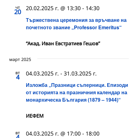
чт
20.02.2025 г. @ 13:30
-
14:30
20
Тържествена церемония за връчване на
почетното звание „Professor Emeritus“
“Акад. Иван Евстратиев Гешов”
март 2025
вт
04.03.2025 г.
-
31.03.2025 г.
4
Изложба „Празници съперници. Епизоди
от историята на празничния календар на
монархическа България (1879 – 1944)“
ИЕФЕМ
вт
04.03.2025 г. @ 17:00
-
18:00
4