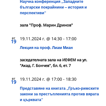
Научна конференция „Западните
български покрайнини – история и
перспективи“
зала "Проф. Марин Дринов"
вт
19.11.2024 г. @ 14:30
-
17:00
19
Лекция на проф. Лиам Миан
заседателната зала на ИЕФЕМ на ул.
"Акад. Г. Бончев", бл. 6, ет. 7
вт
19.11.2024 г. @ 17:00
-
18:30
19
Представяне на книгата „Гръко-римските
закони за престъпленията против вярата
и църквата“