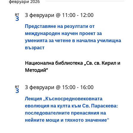
февруари 2026
вт
3 февруари @ 11:00
-
12:00
3
Представяне на резултати от
международен научен проект за
уменията за четене в начална училищна
възраст
Национална библиотека „Св. св. Кирил и
Методий“
вт
3 февруари @ 15:00
-
16:00
3
Лекция „Късносредновековната
еволюция на култа към Св. Параскева:
последователните пренасяния на
нейните мощи и тяхното значение“