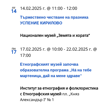
пт
14.02.2025 г. @ 11:00
-
12:00
14
Тържествено честване на празника
УСПЕНИЕ КИРИЛОВО
Национален музей „Земята и хората“
пн
17.02.2025 г. @ 10:00
-
22.02.2025 г. @
17
17:00
Етнографският музей започва
образователна програма „На́ на тебе
мартеница, дай на мене здраве“
Институт за етнография и фолклористика
с Етнографския музей
пл. „Княз
Александър I“ № 1