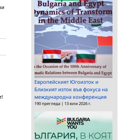
ри
Европейският Югоизток и
Близкият изток във фокуса на
т!
международна конференция
190 прегледа
|
13 юли 2026 г.