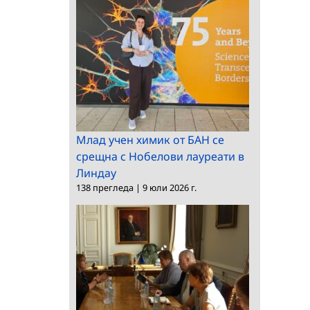
Млад учен химик от БАН се
срещна с Нобелови лауреати в
Линдау
138 прегледа
|
9 юли 2026 г.