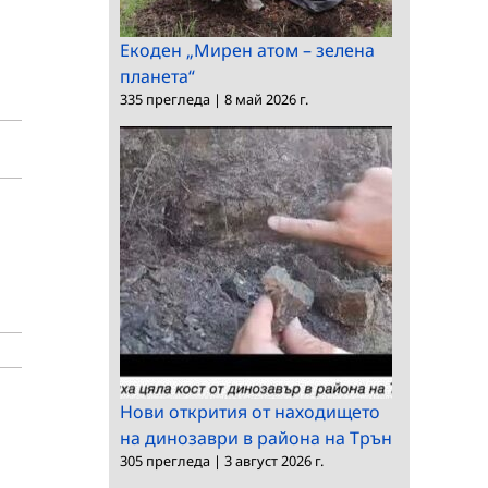
Екоден „Мирен атом – зелена
планета“
335 прегледа
|
8 май 2026 г.
Нови открития от находището
на динозаври в района на Трън
305 прегледа
|
3 август 2026 г.