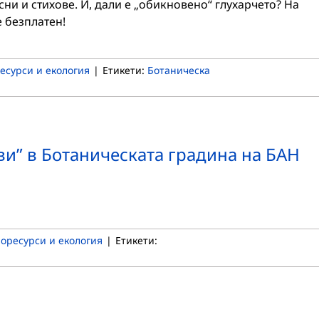
сни и стихове. И, дали е „обикновено“ глухарчето? На
е безплатен!
есурси и екология
|
Етикети:
Ботаническа
и” в Ботаническата градина на БАН
оресурси и екология
|
Етикети: