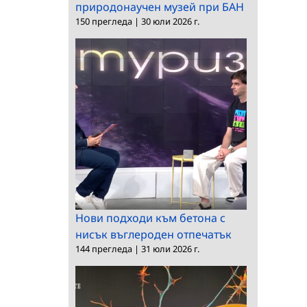
природонаучен музей при БАН
150 прегледа
|
30 юли 2026 г.
Нови подходи към бетона с
нисък въглероден отпечатък
144 прегледа
|
31 юли 2026 г.