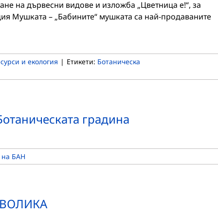
ждане на дървесни видове и изложба „Цветница е!“, за
ция Мушката – „Бабините“ мушката са най-продаваните
сурси и екология
|
Етикети:
Ботаническа
 Ботаническата градина
 на БАН
МВОЛИКА