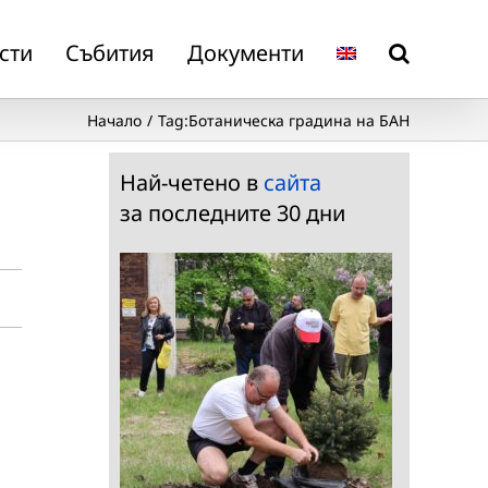
сти
Събития
Документи
Начало
Tag:
Ботаническа градина на БАН
Най-четено в
сайта
за последните 30 дни