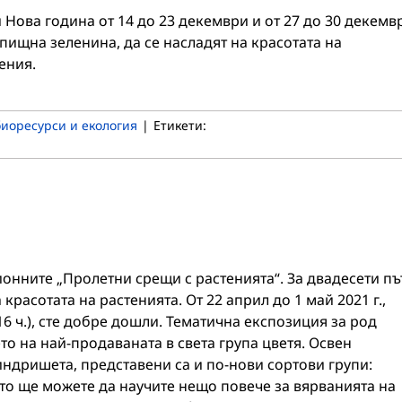
 Нова година от 14 до 23 декември и от 27 до 30 декемв
 пищна зеленина, да се насладят на красотата на
ения.
иоресурси и екология
|
Етикети:
онните „Пролетни срещи с растенията“. За двадесети пъ
расотата на растенията. От 22 април до 1 май 2021 г.,
 16 ч.), сте добре дошли. Тематична експозиция за род
 на най-продаваната в света група цветя. Освен
индришета, представени са и по-нови сортови групи:
ито ще можете да научите нещо повече за вярванията на