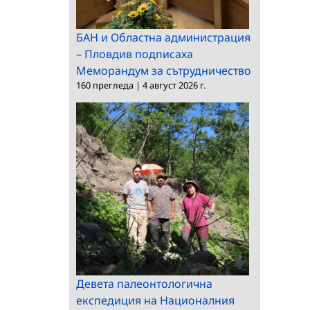
БАН и Областна администрация
– Пловдив подписаха
Меморандум за сътрудничество
160 прегледа
|
4 август 2026 г.
Девета палеонтологична
експедиция на Националния