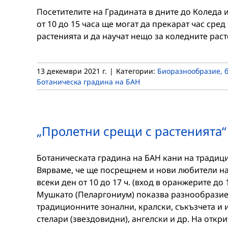
Посетителите на Градината в дните до Коледа и
от 10 до 15 часа ще могат да прекарат час сред
растенията и да научат нещо за коледните раст
13 декември 2021 г.
|
Категории:
Биоразнообразие, б
Ботаническа градина на БАН
„Пролетни срещи с растенията“
Ботаническата градина на БАН кани на традици
Вярваме, че ще посрещнем и нови любители на к
всеки ден от 10 до 17 ч. (вход в оранжерите до
Мушкато (Пеларгониум) показва разнообразието
традиционните зонални, кралски, съкъзчета и 
стелари (звездовидни), ангелски и др. На откр