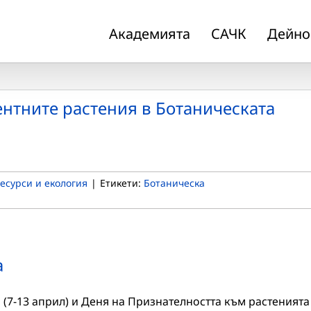
Академията
САЧК
Дейно
ентните растения в Ботаническата
есурси и екология
|
Етикети:
Ботаническа
а
(7-13 април) и Деня на Признателността към растенията