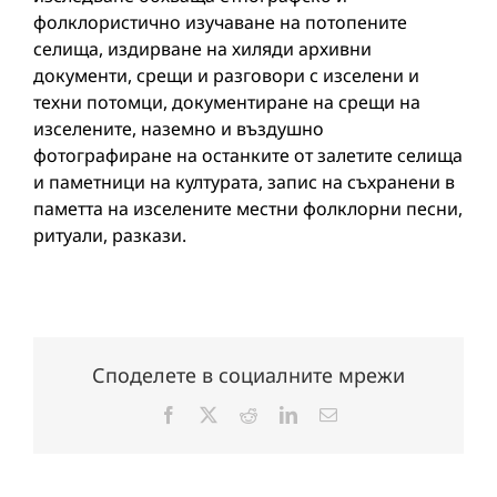
фолклористично изучаване на потопените
селища, издирване на хиляди архивни
документи, срещи и разговори с изселени и
техни потомци, документиране на срещи на
изселените, наземно и въздушно
фотографиране на останките от залетите селища
и паметници на културата, запис на съхранени в
паметта на изселените местни фолклорни песни,
ритуали, разкази.
Споделете в социалните мрежи
Facebook
X
Reddit
LinkedIn
Електронна
поща: