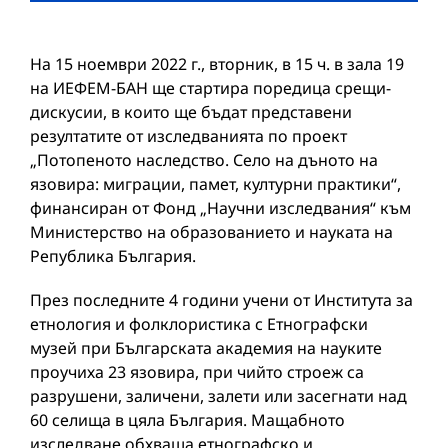
На 15 ноември 2022 г., вторник, в 15 ч. в зала 19
на ИЕФЕМ-БАН ще стартира поредица срещи-
дискусии, в които ще бъдат представени
резултатите от изследванията по проект
„Потопеното наследство. Село на дъното на
язовира: миграции, памет, културни практики“,
финансиран от Фонд „Научни изследвания“ към
Министерство на образованието и науката на
Република България.
През последните 4 години учени от Института за
етнология и фолклористика с Етнографски
музей при Българската академия на науките
проучиха 23 язовира, при чийто строеж са
разрушени, заличени, залети или засегнати над
60 селища в цяла България. Мащабното
изследване обхваща етнографско и