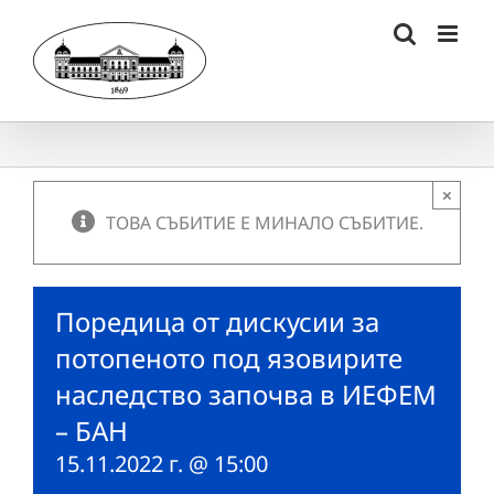
Skip
to
content
×
ТОВА СЪБИТИЕ Е МИНАЛО СЪБИТИЕ.
Поредица от дискусии за
потопеното под язовирите
наследство започва в ИЕФЕМ
– БАН
15.11.2022 г. @ 15:00