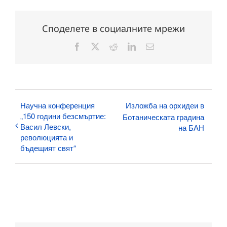
Споделете в социалните мрежи
Facebook
X
Reddit
LinkedIn
Електронна
поща:
Научна конференция
Изложба на орхидеи в
„150 години безсмъртие:
Ботаническата градина
Васил Левски,
на БАН
революцията и
бъдещият свят“