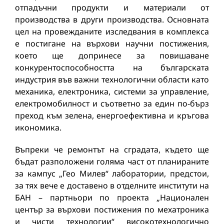
отпадъчни продукти и материали от
производства в други производства. Основната
цел на провежданите изследвания в комплекса
е постигане на върхови научни постижения,
което ще допринесе за повишаване
конкурентоспособността на българската
индустрия във важни технологични области като
механика, електроника, системи за управление,
електромобилност и съответно за един по-бърз
преход към зелена, енергоефективна и кръгова
икономика.
Въпреки че ремонтът на сградата, където ще
бъдат разположени голяма част от планираните
за кампус „Гео Милев“ лаборатории, предстои,
за тях вече е доставено в отделните институти на
БАН – партньори по проекта „Национален
център за върхови постижения по мехатроника
и чисти технологии“ високотехнологично