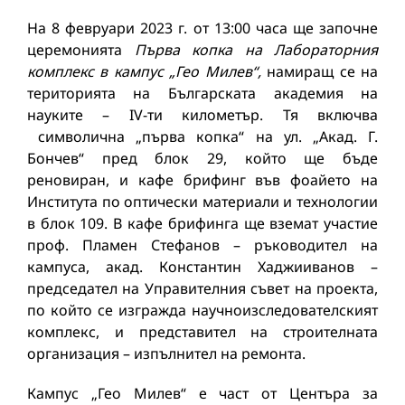
На 8 февруари 2023 г. от 13:00 часа ще започне
церемонията
Първа копка на Лабораторния
комплекс в кампус „Гео Милев“,
намиращ се на
територията на Българската академия на
науките – IV-ти километър. Тя включва
символична „първа копка“ на ул. „Акад. Г.
Бончев“ пред блок 29, който ще бъде
реновиран, и кафе брифинг във фоайето на
Института по оптически материали и технологии
в блок 109. В кафе брифинга ще вземат участие
проф. Пламен Стефанов – ръководител на
кампуса, акад. Константин Хаджииванов –
председател на Управителния съвет на проекта,
по който се изгражда научноизследователският
комплекс, и представител на строителната
организация – изпълнител на ремонта.
Кампус „Гео Милев“ е част от Центъра за