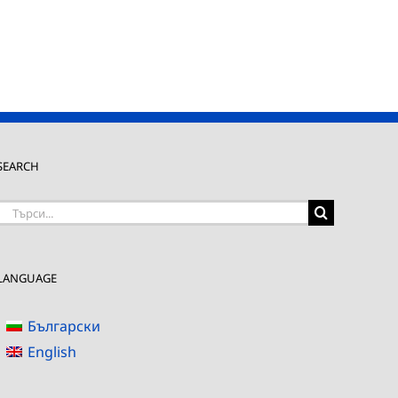
SEARCH
Търсене
на:
LANGUAGE
Български
English