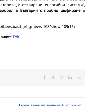
атория „Интегрирани енергийни системи“,
ромобил в България с пробно шофиране
и
il.iees.bas.bg/bg/news-108/show-109(16)
 вижте
ТУК
Facebook
X
Reddit
LinkedIn
Електронна
поща:
Тържествено честване на 40 години от