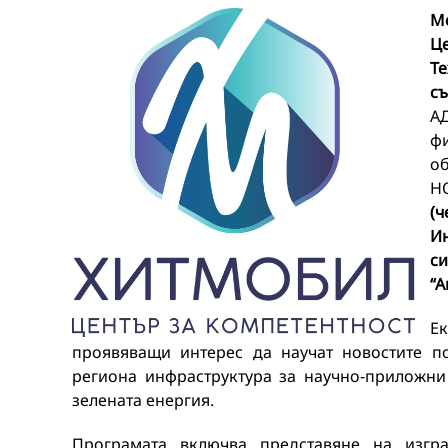
М
Ц
Т
съ
А
фи
о
Н
(ч
И
си
“
А
Ек
проявяващи интерес да научат новостите п
региона инфраструктура за научно-приложни
зелената енергия.
Програмата включва представяне на изгр