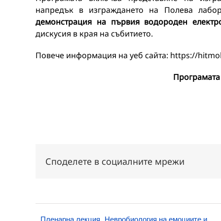
напредък в изграждането на Полева лабор
демонстрация на първия водороден елект
дискусия в края на събитието.
Повече информация на уеб сайта: https://hitmob
Програмата
Споделете в социалните мрежи
Пленарна лекция „Невробиология на емоциите и