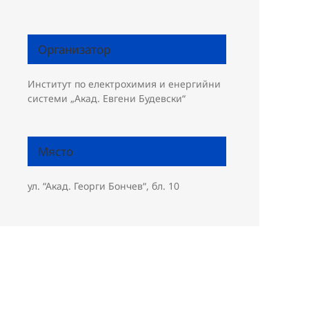
Организатор
Институт по електрохимия и енергийни
системи „Акад. Евгени Будевски“
Място
ул. “Акад. Георги Бончев“, бл. 10