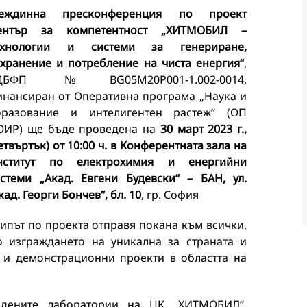
еждинна пресконференция по проект
ентър за компетентност „ХИТМОБИЛ –
ехнологии и системи за генериране,
хранение и потребление на чиста енергия“
,
ДБФП № BG05M20P001-1.002-0014,
нансиран от Оперативна програма „Наука и
бразование и интелигентен растеж“ (ОП
ОИР) ще бъде проведена на
30 март 2023 г.,
етвъртък) от 10:00 ч. в Конферентната зала на
нститут по електрохимия и енергийни
стеми „Акад. Евгени Будевски“ – БАН, ул.
кад. Георги Бончев“, бл.
10
, гр. София
ипът по проекта отправя покана към всички,
о изграждането на уникална за страната и
 и демонстрационни проекти в областта на
адените лаборатории на ЦК „ХИТМОБИЛ“,