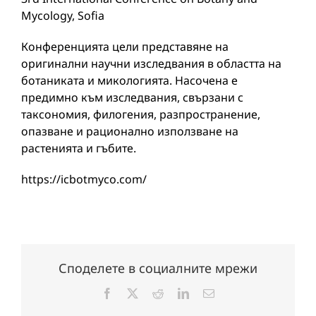
Mycology, Sofia
Конференцията цели представяне на
оригинални научни изследвания в областта на
ботаниката и микологията. Насочена е
предимно към изследвания, свързани с
таксономия, филогения, разпространение,
опазване и рационално използване на
растенията и гъбите.
https://icbotmyco.com/
Споделете в социалните мрежи
Facebook
X
Reddit
LinkedIn
Електронна
поща: