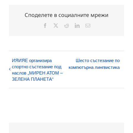
Споделете в социалните мрежи
Facebook
X
Reddit
LinkedIn
Електронна
поща:
ИЯИЯЕ организира
Шесто състезание по
спортно състезание под
компютърна лингвистика
наслов „МИРЕН АТОМ –
ЗЕЛЕНА ПЛАНЕТА“