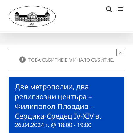
Skip
to
content
×
ТОВА СЪБИТИЕ Е МИНАЛО СЪБИТИЕ.
Две метрополии, два
религиозни центъра –
Филипопол-Пловдив –
Сердика-Средец IV-XIV в.
26.04.2024 г. @ 18:00
-
19:00