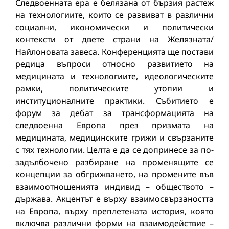
Следвоенната ера е белязана от бързия растеж
на технологиите, които се развиват в различни
социални, икономически и политически
контексти от двете страни на Желязната/
Найлоновата завеса. Конференцията ще постави
редица въпроси относно развитието на
медицината и технологиите, идеологическите
рамки, политическите утопии и
институционалните практики. Събитието е
форум за дебат за трансформацията на
следвоенна Европа през призмата на
медицината, медицинските грижи и свързаните
с тях технологии. Целта е да се допринесе за по-
задълбочено разбиране на променящите се
концепции за обгрижването, на промените във
взаимоотношенията индивид – обществото –
държава. Акцентът е върху взаимосвързаността
на Европа, върху преплетената история, която
включва различни форми на взаимодействие –