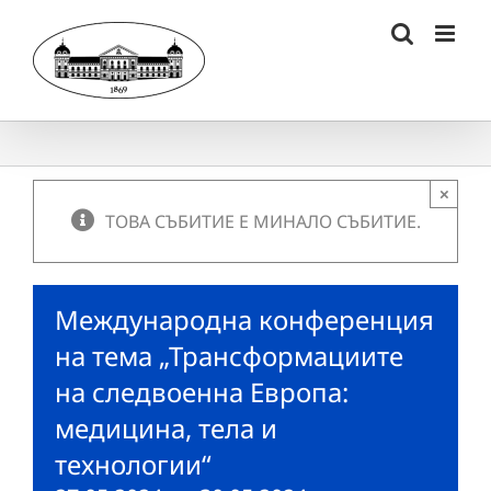
Skip
to
content
×
ТОВА СЪБИТИЕ Е МИНАЛО СЪБИТИЕ.
Международна конференция
на тема „Трансформациите
на следвоенна Европа:
медицина, тела и
технологии“