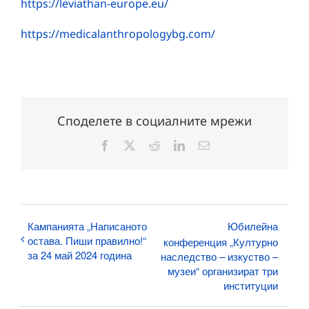
https://leviathan-europe.eu/
https://medicalanthropologybg.com/
Споделете в социалните мрежи
Facebook
X
Reddit
LinkedIn
Електронна
поща:
Кампанията „Написаното
Юбилейна
остава. Пиши правилно!“
конференция „Културно
за 24 май 2024 година
наследство – изкуство –
музеи“ организират три
институции