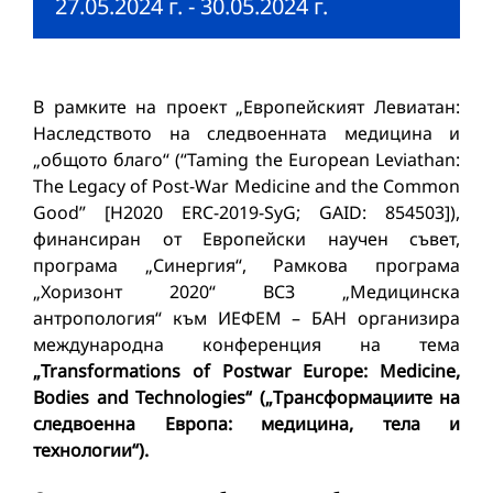
27.05.2024 г.
-
30.05.2024 г.
В рамките на проект „Европейският Левиатан:
Наследството на следвоенната медицина и
„общото благо“ (“Taming the European Leviathan:
The Legacy of Post-War Medicine and the Common
Good” [H2020 ERC-2019-SyG; GAID: 854503]),
финансиран от Европейски научен съвет,
програма „Синергия“, Рамкова програма
„Хоризонт 2020“ ВСЗ „Медицинска
антропология“ към ИЕФЕМ – БАН организира
международна конференция на тема
„Transformations of Postwar Europe: Medicine,
Bodies and Technologies“ („Трансформациите на
следвоенна Европа: медицина, тела и
технологии“).