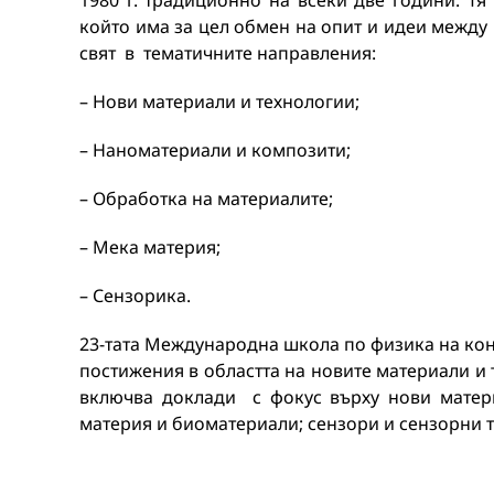
1980 г. традиционно на всеки две години. 
който има за цел обмен на опит и идеи между
свят в тематичните направления:
– Нови материали и технологии;
– Наноматериали и композити;
– Обработка на материалите;
– Мека материя;
– Сензорика.
23-тата Mеждународна школа по физика на ко
постижения в областта на новите материали и
включва доклади с фокус върху нови матери
материя и биоматериали; сензори и сензорни т