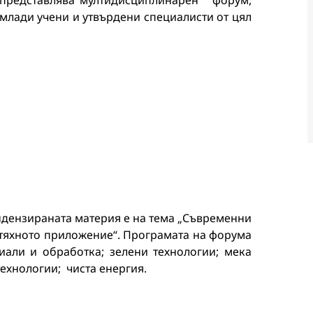
Тя представлява мултидисциплинарен форум,
 млади учени и утвърдени специалисти от цял
ндензираната материя е на тема „Съвременни
 тяхното приложение“. Програмата на форума
али и обработка; зелени технологии; мека
ехнологии; чиста енергия.