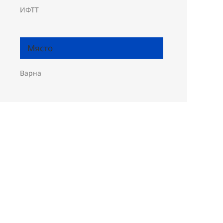
ИФТТ
Място
Варна