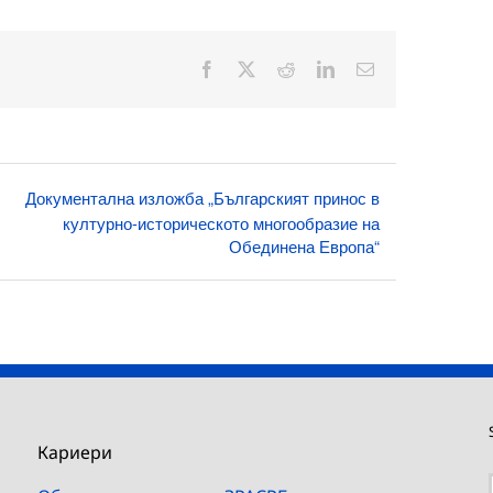
Facebook
X
Reddit
LinkedIn
Електронна
поща:
Документална изложба „Българският принос в
културно-историческото многообразие на
Обединена Европа“
Кариери