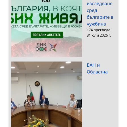
изследване
сред
българите в
чужбина
174 прегледа
|
31 юли 2026 г.
БАН и
Областна