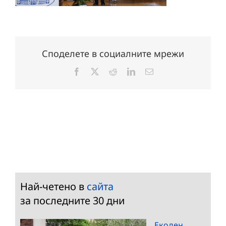
Споделете в социалните мрежи
Facebook
X
Reddit
LinkedIn
Електронна
поща:
Най-четено в
сайта
за последните 30 дни
Екоден