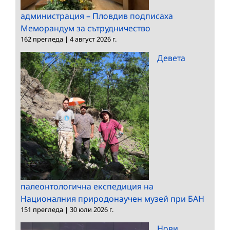
администрация – Пловдив подписаха
Меморандум за сътрудничество
162 прегледа
|
4 август 2026 г.
Девета
палеонтологична експедиция на
Националния природонаучен музей при БАН
151 прегледа
|
30 юли 2026 г.
Нови