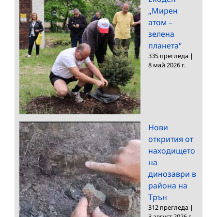
„Мирен
атом –
зелена
планета“
335 прегледа
|
8 май 2026 г.
Нови
открития от
находището
на
динозаври в
района на
Трън
312 прегледа
|
3 август 2026 г.