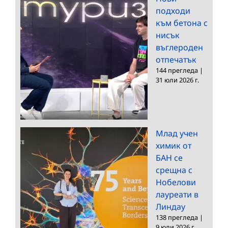
подходи
към бетона с
нисък
въглероден
отпечатък
144 прегледа
|
31 юли 2026 г.
Млад учен
химик от
БАН се
срещна с
Нобелови
лауреати в
Линдау
138 прегледа
|
9 юли 2026 г.