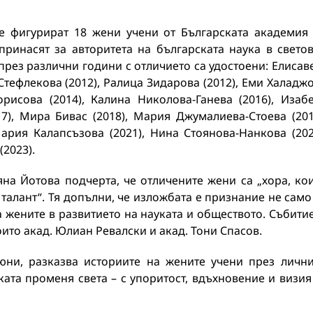
е фигурират 18 жени учени от Българската академия
принасят за авторитета на българската наука в свето
през различни години с отличието са удостоени: Елисав
 Стефлекова (2012), Ралица Зидарова (2012), Еми Халадж
орисова (2014), Калина Николова-Ганева (2016), Изаб
17), Мира Бивас (2018), Мария Джумалиева-Стоева (201
Мария Калапсъзова (2021), Нина Стоянова-Нанкова (202
(2023).
на Йотова подчерта, че отличените жени са „хора, ко
талант“. Тя допълни, че изложбата е признание не само
 жените в развитието на науката и обществото. Събити
ито акад. Юлиан Ревалски и акад. Тони Спасов.
юни, разказва историите на жените учени през личн
ата променя света – с упоритост, вдъхновение и визия