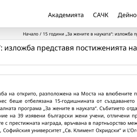
Академията
САЧК
Дейно
Начало
15 години „За жените в науката“: изложба
“: изложба представя постиженията на
жба на открито, разположена на Моста на влюбените 
нес беше отбелязана 15-годишнината от създаването
лната програма „За жените в науката“. Събитието отд
ние на 39 изявени български жени учени, отличени п
е с престижната награда, връчвана в партньорство ме
Софийския университет „Св. Климент Охридски“ и L’Or