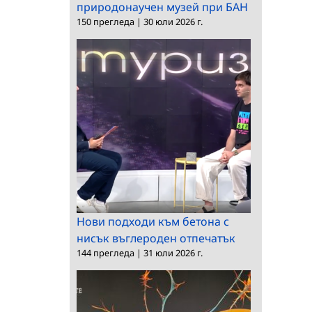
природонаучен музей при БАН
150 прегледа
|
30 юли 2026 г.
Нови подходи към бетона с
нисък въглероден отпечатък
144 прегледа
|
31 юли 2026 г.