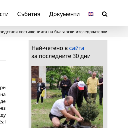
сти
Събития
Документи
 представя постиженията на български изследователки
Най-четено в
сайта
за последните 30 дни
при
 на
аде
рез
жду
éal