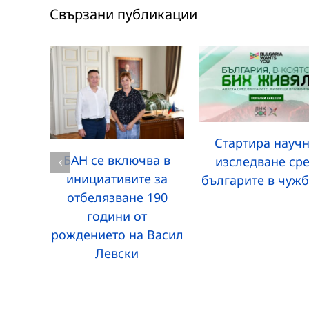
Свързани публикации
Стартира науч
БАН се включва в
изследване ср
инициативите за
българите в чуж
отбелязване 190
години от
рождението на Васил
Левски