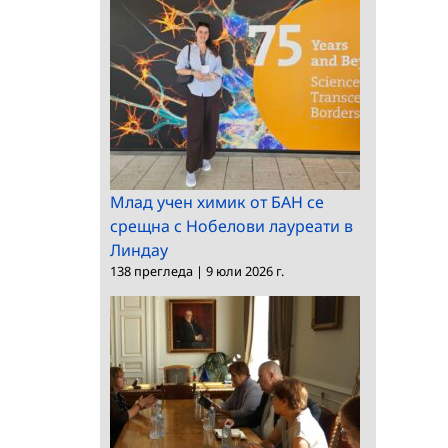
Млад учен химик от БАН се
срещна с Нобелови лауреати в
Линдау
138 прегледа
|
9 юли 2026 г.