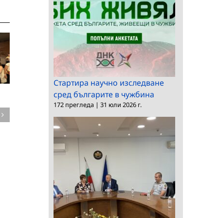
Стартира научно изследване
сред българите в чужбина
Среща на
172 прегледа
|
31 юли 2026 г.
председателя на БАН
Конкурс за професо
с посланика на
в ИМИ
България в Словакия