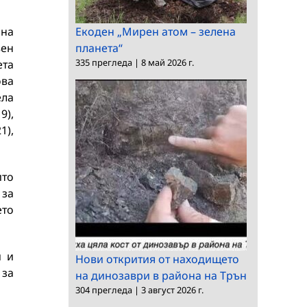
 на
Екоден „Мирен атом – зелена
вен
планета“
335 прегледа
|
8 май 2026 г.
ета
ова
ела
9),
1),
ито
 за
ето
и и
Нови открития от находището
 за
на динозаври в района на Трън
304 прегледа
|
3 август 2026 г.