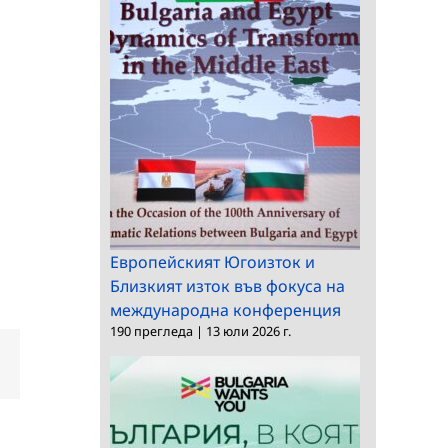
Европейският Югоизток и
Близкият изток във фокуса на
международна конференция
190 прегледа
|
13 юли 2026 г.
dIn
Електронна
поща: