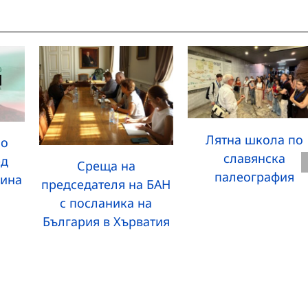
Лятна школа по
но
славянска
ед
Среща на
палеография
бина
председателя на БАН
с посланика на
България в Хърватия