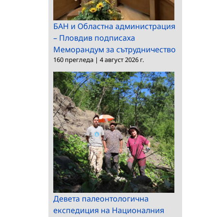
БАН и Областна администрация
– Пловдив подписаха
Меморандум за сътрудничество
160 прегледа
|
4 август 2026 г.
Девета палеонтологична
експедиция на Националния