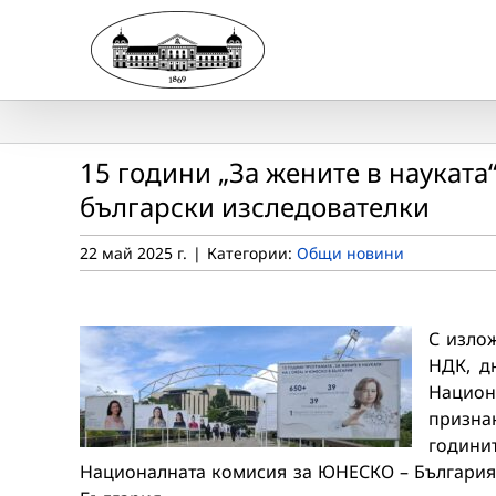
Skip
to
content
15 години „За жените в науката
български изследователки
22 май 2025 г.
|
Категории:
Общи новини
С изло
НДК, д
Национа
призна
годинит
Националната комисия за ЮНЕСКО – България, 