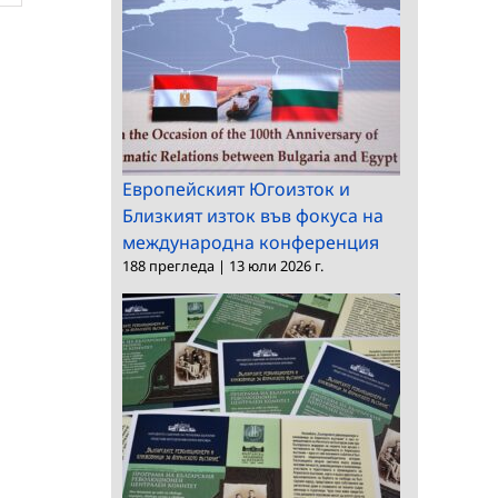
Европейският Югоизток и
Близкият изток във фокуса на
международна конференция
188 прегледа
|
13 юли 2026 г.