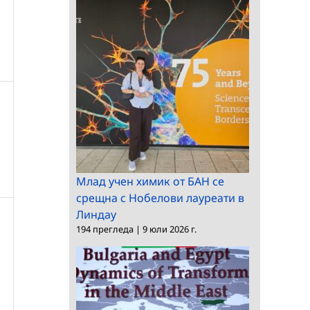
Млад учен химик от БАН се
срещна с Нобелови лауреати в
Линдау
194 прегледа
|
9 юли 2026 г.