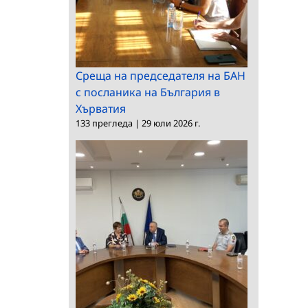
Среща на председателя на БАН
с посланика на България в
Хърватия
133 прегледа
|
29 юли 2026 г.