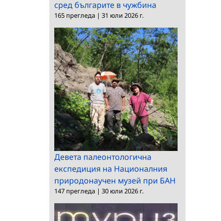
сред българите в чужбина
165 прегледа
|
31 юли 2026 г.
Девета палеонтологична
експедиция на Националния
природонаучен музей при БАН
147 прегледа
|
30 юли 2026 г.