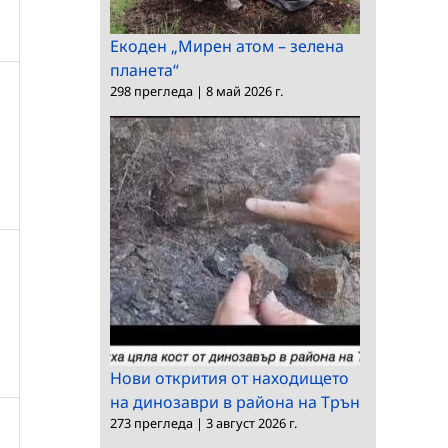
Екоден „Мирен атом – зелена
планета“
298 прегледа
|
8 май 2026 г.
Нови открития от находището
на динозаври в района на Трън
273 прегледа
|
3 август 2026 г.