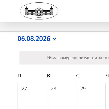
Skip
to
content
Събития
06.08.2026
Select
date.
Няма намерени резултати за тоз
Календар
П
ПОНЕДЕЛНИК
В
ВТОРНИК
С
СРЯДА
Ч
на
0
0
0
27
28
29
Събития
събития,
събития,
събития,