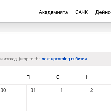
Академията
САЧК
Дейно
и изглед. Jump to the
next upcoming събития
.
Notice
ЧЕТВЪРТЪК
П
ПЕТЪК
С
СЪБОТА
Н
НЕДЕЛЯ
0
0
0
0
30
31
1
2
събития,
събития,
събития,
събития,