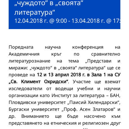
„чуждото“ в „своята“
литература“
12.04.2018 г. @ 9:00
-
13.04.2018 г. @ 17:00
Поредната научна конференция на
Академичния кръг по сравнително
литературознание на тема „Представи и
миражи: „чуждото“ в „своята“ литература“ ще се
проведе на
12 и 13 април 2018 г. в Зала 1 на СУ
„Св. Климент Охридски“
. Участие ще вземат
изследователи от водещи учебни и научни
организации като Институт за литература – БАН,
Пловдивски университет „Паисий Хилендарски“,
Бургаски университет „Проф. Асен Златаров“ и
др. Вниманието ще бъде насочено към
представянето на етническия и религиозен
друг