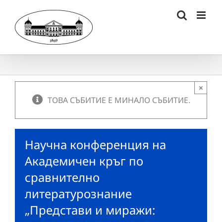
Skip
to
content
×
ТОВА СЪБИТИЕ Е МИНАЛО СЪБИТИЕ.
Научна конференция на
Академичен кръг по
сравнително
литературознание
„Представи и миражи: