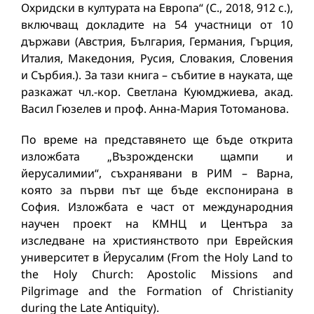
Охридски в културата на Европа“ (С., 2018, 912 с.),
включващ докладите на 54 участници от 10
държави (Австрия, България, Германия, Гърция,
Италия, Македония, Русия, Словакия, Словения
и Сърбия.). За тази книга – събитие в науката, ще
разкажат чл.-кор. Свeтлана Куюмджиева, акад.
Васил Гюзелев и проф. Анна-Мария Тотоманова.
По време на представянето ще бъде открита
изложбата „Възрожденски щампи и
йерусалимии“, съхранявани в РИМ – Варна,
която за първи път ще бъде експонирана в
София. Изложбата е част от международния
научен проект на КМНЦ и Центъра за
изследване на християнството при Еврейския
университет в Йерусалим (From the Holy Land to
the Holy Church: Apostolic Missions and
Pilgrimage and the Formation of Christianity
during the Late Antiquity).