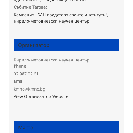
Събитие Тагове:
Кампания „БАН представя своите институти“
,
Кирило-методиевски научен център
Организатор
Кирило-методиевски научен център
Phone
02 987 02 61
Email
kmnc@kmnc.bg
View Организатор Website
Място