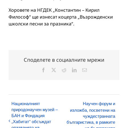
Хоровете на НГДЕК „Константин – Кирил
Философ“ ще изнесат коцерта „Възрожденски
школски песни за празника“.
Споделете в социалните мрежи
Facebook
X
Reddit
LinkedIn
Електронна
поща:
Националният
Научен форум и
природонаучен музей –
изложба, посветени на
БАН и Фондация
чуждестранната
„Хабитат“ обсъждат
българистика, в рамките
опазването на
на българското