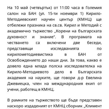
На 10 май (четвъртък) от 11:00 часа в Големия
салон на БАН (ул. 15-ти ноември 1) Кирило-
Методиевският научен център (КМНЦ) ще
отбележи празника на св.св. Кирил и Методий с
академично тържество „Корени на българската
духовност и знание“. В програмата на
честването са включени две беседи,
представящи изследванията по
кирилометодиевистика в БАН от
Освобождението до наши дни. За това, какво е
довело една млада полска изследователка на
Кирило-Методиевото дело в Българската
академия на науките, ще говори д-р Евелина
Джевиецка, член на международния екип от
учени, работещ в КМНЦ.
В рамките на тържеството ще бъде представен
наскоро издаденият от КМНЦ сборник „Климент