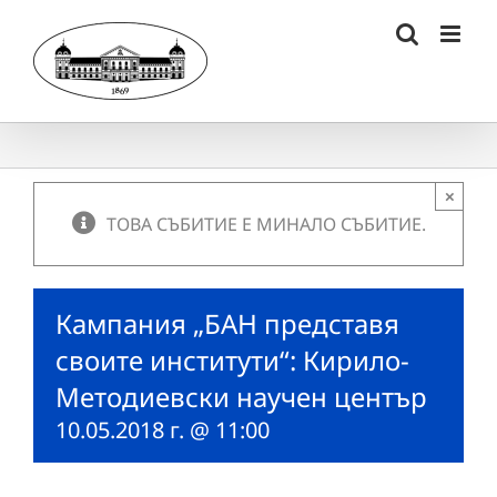
Skip
to
content
×
ТОВА СЪБИТИЕ Е МИНАЛО СЪБИТИЕ.
Кампания „БАН представя
своите институти“: Кирило-
Методиевски научен център
10.05.2018 г. @ 11:00