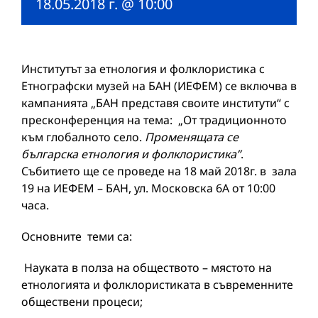
18.05.2018 г. @ 10:00
Институтът за етнология и фолклористика с
Етнографски музей на БАН (ИЕФЕМ) се включва в
кампанията „БАН представя своите институти“ с
пресконференция на тема: „От традиционното
към глобалното село.
Променящата се
българска етнология и фолклористик
a”
.
Събитието ще се проведе на 18 май 2018г. в зала
19 на ИЕФЕМ – БАН, ул. Московска 6А от 10:00
часа.
Основните теми са:
Науката в полза на обществото – мястото на
етнологията и фолклористиката в съвременните
обществени процеси;