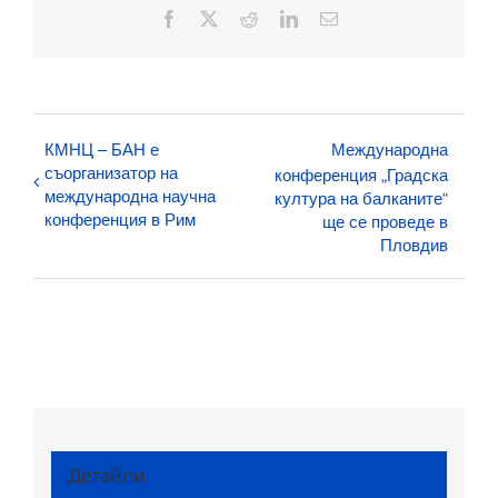
Facebook
X
Reddit
LinkedIn
Електронна
поща:
КМНЦ – БАН е
Международна
съорганизатор на
конференция „Градска
международна научна
култура на балканите“
конференция в Рим
ще се проведе в
Пловдив
Детайли