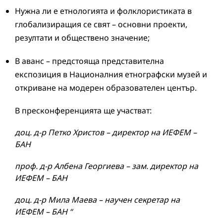
Нужна ли е етнологията и фолклористиката в
глобализиращия се свят – основни проекти,
резултати и обществено значение;
В аванс – предстояща представителна
експозиция в Националния етнографски музей и
откриване на модерен образователен център.
В пресконференцията ще участват:
доц. д-р Петко Христов – директор на ИЕФЕМ –
БАН
проф. д-р Албена Георгиева – зам. директор на
ИЕФЕМ – БАН
доц. д-р Мила Маева – научен секретар на
ИЕФЕМ – БАН
“