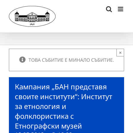
Skip
to
content
×
ТОВА СЪБИТИЕ Е МИНАЛО СЪБИТИЕ.
Кампания „БАН представя
своите институти“: Институт
за етнология и
фолклористика с
Етнографски музей