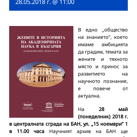
28.05.2018 г. @ 11:00
В едно „общество
на знанието”, което
имаме амбицията
да градим, темата за
жените и тяхното
място и принос за
развитието на
научното познание,
е повече от
актуална.
На
28 май
(понеделник) 2018 г.
в централната сграда на БАН, ул. „15 ноември” 1
в 11.00 часа
Научният архив на БАН ще