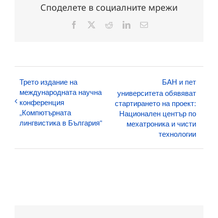
Споделете в социалните мрежи
Facebook
X
Reddit
LinkedIn
Електронна
поща:
Трето издание на
БАН и пет
международната научна
университета обявяват
конференция
стартирането на проект:
„Компютърната
Национален център по
лингвистика в България“
мехатроника и чисти
технологии