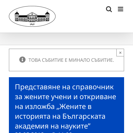
Skip
to
content
×
ТОВА СЪБИТИЕ Е МИНАЛО СЪБИТИЕ.
Представяне на справочник
за жените учени и откриване
на изложба „Жените в
историята на Българската
академия на науките”