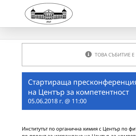
Skip
to
content
ТОВА СЪБИТИЕ Е
Стартираща пресконференция
на Център за компетентност
05.06.2018 г. @ 11:00
Институтът по органична химия с Център по ф