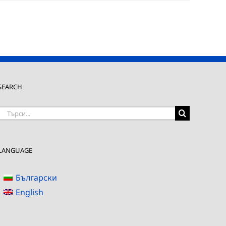
SEARCH
Търсене
на:
LANGUAGE
Български
English