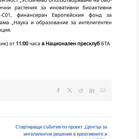
ентност „Устойчиво оползотворяване на био-
ични растения за иновативни биоактивни
12-C01, финансиран Европейския фонд за
ама „Наука и образование за интелигентен
нция.
ик) от
11:00
часа
в Национален пресклуб
БТА
Facebook
X
Reddit
LinkedIn
Електронна
поща:
Стартиращи събития по проект „Център за
интелигентни решения в креативните и