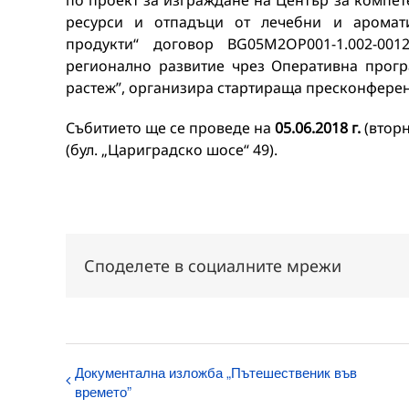
по проект за изграждане на Център за компет
ресурси и отпадъци от лечебни и аромат
продукти“ договор BG05M2OP001-1.002-00
регионално развитие чрез Оперативна прогр
растеж”, организира стартираща пресконфере
Събитието ще се проведе на
05.06.2018 г.
(вторн
(бул. „Цариградско шосе“ 49).
Споделете в социалните мрежи
Документална изложба „Пътешественик във
времето”