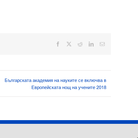
Facebook
X
Reddit
LinkedIn
Електронна
поща:
Българската академия на науките се включва в
Европейската нощ на учените 2018