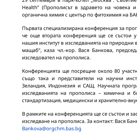
29 септември в парк-хотел „Москва”. Събитие
Health” (Прополисът в здравето на човека и
органична химия с център по фитохимия на БА
Първата специализирана конференция за пропол
че още втората конференция ще се състои у
нашия институт в изследванията на природни в
мащаб”, каза чл.-кор. Вася Банкова, предс
изследовател на прополиса.
Конференцията ще посрещне около 80 участни
също така и представители на научни инст
Зеландия, Индонезия и САЩ. Научната прогр
изследванията на прополиса – химична и би
стандартизация, медицински и хранително-вк
В рамките на конференцията ще се състои и з
изследване на прополиса. За контакт: Вася Банков
Bankova@orgchm.bas.bg