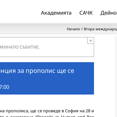
Академията
САЧК
Дейно
Начало
Втора международ
×
 МИНАЛО СЪБИТИЕ.
нция за прополис ще се
7:00
а прополиса, ще се проведе в София на 28 и