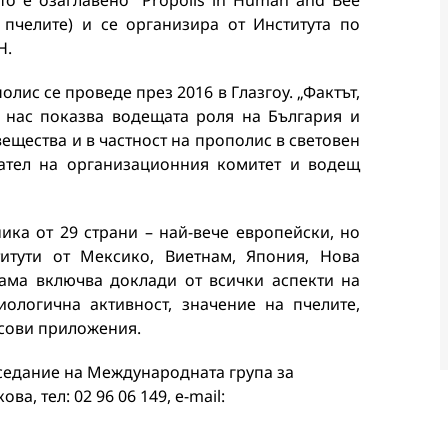
то е озаглавено “Propolis in Human and Bee
 пчелите) и се организира от Института по
Н.
ис се проведе през 2016 в Глазгоу. „Фактът,
 нас показва водещата роля на България и
ещества и в частност на прополис в световен
едател на организационния комитет и водещ
ка от 29 страни – най-вече европейски, но
итути от Мексико, Виетнам, Япония, Нова
ама включва доклади от всички аспекти на
ологична активност, значение на пчелите,
усови приложения.
аседание на Международната група за
а, тел: 02 96 06 149, е-mail: