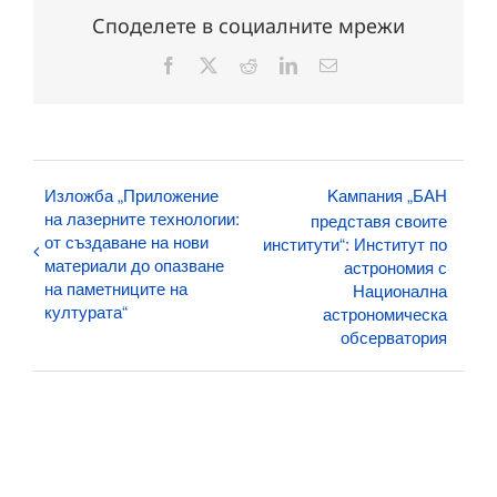
Споделете в социалните мрежи
Facebook
X
Reddit
LinkedIn
Електронна
поща:
Изложба „Приложение
Kампания „БАН
на лазерните технологии:
представя своите
от създаване на нови
институти“: Институт по
материали до опазване
астрономия с
на паметниците на
Национална
културата“
астрономическа
обсерватория