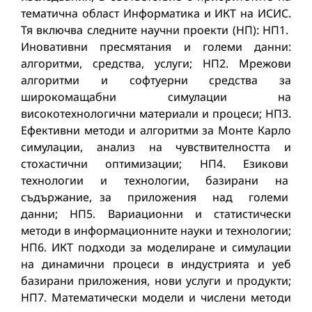
тематична област Информатика и ИКТ на ИСИС.
Тя включва следните научни проекти (НП): НП1.
Иновативни пресмятания и големи данни:
алгоритми, средства, услуги; НП2. Мрежови
алгоритми и софтуерни средства за
широкомащабни симулации на
високотехнологични материали и процеси; НП3.
Ефективни методи и алгоритми за Монте Карло
симулации, анализ на чувствителността и
стохастични оптимизации; НП4. Езикови
технологии и технологии, базирани на
съдържание, за приложения над големи
данни; НП5. Вариационни и статистически
методи в информационните науки и технологии;
НП6. ИКТ подходи за моделиране и симулации
на динамични процеси в индустрията и уеб
базирани приложения, нови услуги и продукти;
НП7. Математически модели и числени методи