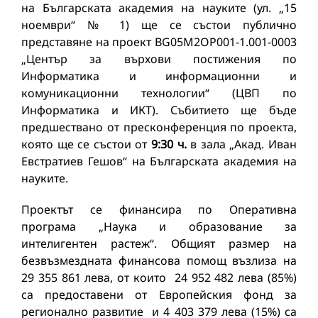
на Българската академия на науките (ул. „15
ноември“ № 1) ще се състои публично
представяне на проект BG05M2OP001-1.001-0003
„Център за върхови постижения по
Информатика и информационни и
комуникационни технологии“ (ЦВП по
Информатика и ИКТ). Събитието ще бъде
предшествано от пресконференция по проекта,
която ще се състои от
9:30
ч.
в зала „Акад. Иван
Евстратиев Гешов“ на Българската академия на
науките.
Проектът се финансира по Оперативна
програма „Наука и образование за
интелигентен растеж“. Общият размер на
безвъзмездната финансова помощ възлиза на
29 355 861 лева, от които 24 952 482 лева (85%)
са предоставени от Европейския фонд за
регионално развитие и 4 403 379 лева (15%) са