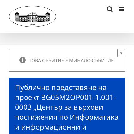
Skip
to
content
×
ТОВА СЪБИТИЕ Е МИНАЛО СЪБИТИЕ.
Публично представяне на
проект BG05M2OP001-1.001-
0003 „Център за върхови
постижения по Информатика
и информационни и