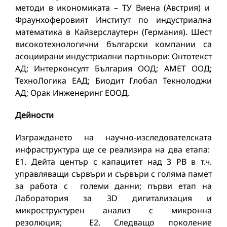
методи в икономиката – ТУ Виена (Австрия) и
Фраунхоферовият Институт по индустриална
математика в Кайзерслаутерн (Германия). Шест
високотехнологични български компании са
асоциирани индустриални партньори: Онтотекст
АД; Интерконсулт България ООД; AMET ООД;
ТехноЛогика ЕАД; Биодит Глобал Текнолоджи
АД; Орак Инженеринг ЕООД.
Дейности
Изграждането на научно-изследователската
инфраструктура ще се реализира на два етапа:
Е1. Дейта център с капацитет над 3 PB в т.ч.
управляващи сървъри и сървъри с голяма памет
за работа с големи данни; първи етап на
Лаборатория за 3D дигитализация и
микроструктурен анализ с микронна
резолюция; Е2. Следващо поколение