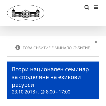
Skip
to
content
×
ТОВА СЪБИТИЕ Е МИНАЛО СЪБИТИЕ.
Втори национален семинар
за споделяне на езикови
ресурси
23.10.2018 г. @ 8:00
-
17:00