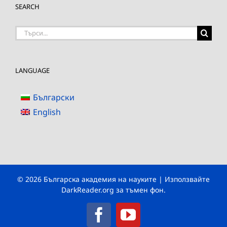
SEARCH
Търсене
на:
LANGUAGE
Български
English
© 2026 Българска академия на науките | Използвайте
DarkReader.org
за тъмен фон.
Facebook
YouTube