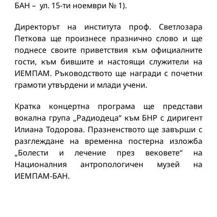
БАН – ул. 15-ти ноември № 1).
Директорът на института проф. Светлозара
Петкова ще произнесе празнично слово и ще
поднесе своите приветствия към официалните
гости, към бившите и настоящи служители на
ИЕМПАМ. Ръководството ще награди с почетни
грамоти утвърдени и млади учени.
Кратка концертна програма ще представи
вокална група „Радиодеца“ към БНР с диригент
Илиана Тодорова. Празненството ще завърши с
разглеждане на временна постерна изложба
„Болести и лечение през вековете“ на
Националния антропологичен музей на
ИЕМПАМ-БАН.