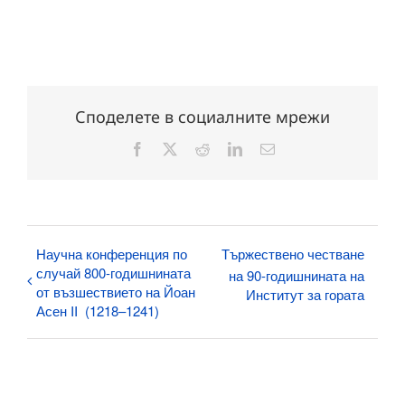
Споделете в социалните мрежи
Facebook
X
Reddit
LinkedIn
Електронна
поща:
Научна конференция по
Тържествено честване
случай 800-годишнината
на 90-годишнината на
от възшествието на Йоан
Институт за гората
Асен II (1218–1241)