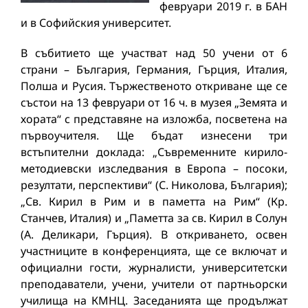
февруари 2019 г. в БАН
и в Софийския университет.
В събитието ще участват над 50 учени от 6
страни – България, Германия, Гърция, Италия,
Полша и Русия. Тържественото откриване ще се
състои на 13 февруари от 16 ч. в музея „Земята и
хората“ с представяне на изложба, посветена на
първоучителя. Ще бъдат изнесени три
встъпителни доклада: „Съвременните кирило-
методиевски изследвания в Европа – посоки,
резултати, перспективи“ (С. Николова, България);
„Св. Кирил в Рим и в паметта на Рим“ (Кр.
Станчев, Италия) и „Паметта за св. Кирил в Солун
(А. Деликари, Гърция). В откриването, освен
участниците в конференцията, ще се включат и
официални гости, журналисти, университетски
преподаватели, учени, учители от партньорски
училища на КМНЦ. Заседанията ще продължат