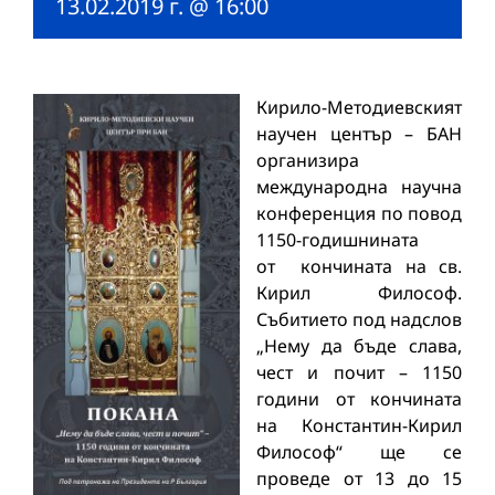
13.02.2019 г. @ 16:00
Кирило-Методиевският
научен център – БАН
организира
международна научна
конференция по повод
1150-годишнината
от кончината на св.
Кирил Философ.
Събитието под надслов
„Нему да бъде слава,
чест и почит – 1150
години от кончината
на Константин-Кирил
Философ“ ще се
проведе от 13 до 15