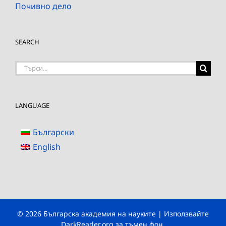
Почивно дело
SEARCH
Търсене
на:
LANGUAGE
Български
English
© 2026 Българска академия на науките | Използвайте
DarkReader.org
за тъмен фон.