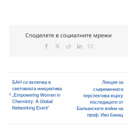
Споделете в социалните мрежи
Facebook
X
Reddit
LinkedIn
Електронна
поща:
БАН се включва в
Лекция за
световната инициатива
съвременната
„Empowering Women in
перспектива върху
Chemistry: A Global
последиците от
Networking Event“
Балканските войни на
проф. Иво Банац