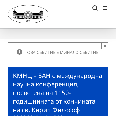
Skip
to
content
×
ТОВА СЪБИТИЕ Е МИНАЛО СЪБИТИЕ.
КМНЦ – БАН с международна
научна конференция,
посветена на 1150-
годишнината от кончината
на св. Кирил Философ