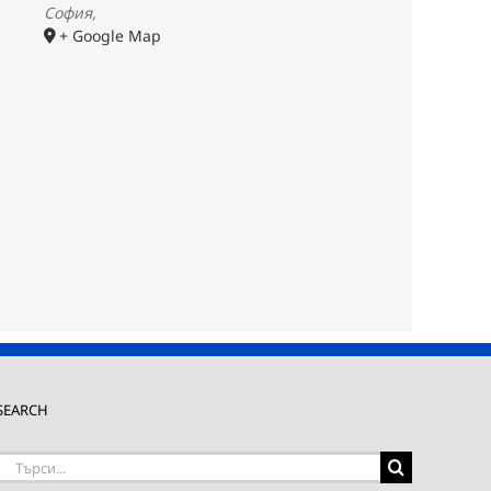
София
,
+ Google Map
SEARCH
Търсене
на: