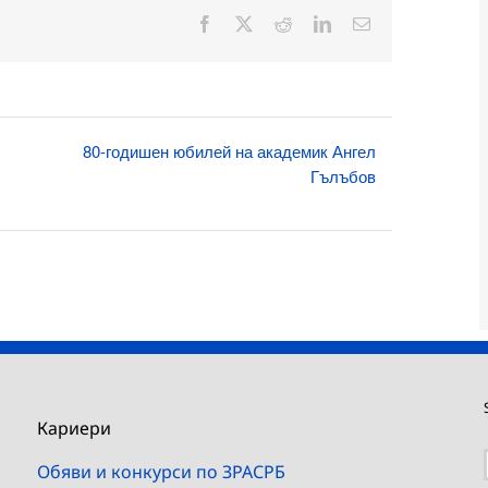
Facebook
X
Reddit
LinkedIn
Електронна
поща:
80-годишен юбилей на академик Ангел
Гълъбов
Кариери
Обяви и конкурси по ЗРАСРБ