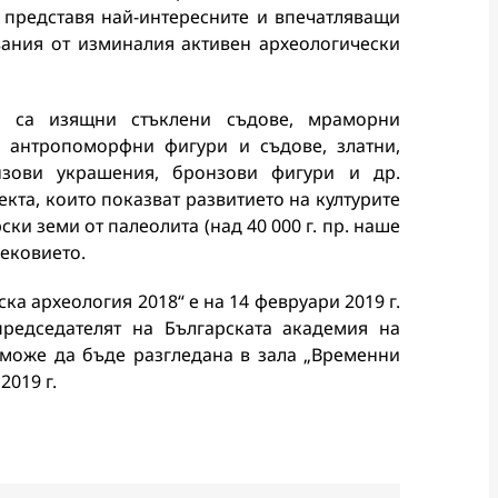
 представя най-интересните и впечатляващи
вания от изминалия активен археологически
е са изящни стъклени съдове, мраморни
и антропоморфни фигури и съдове, златни,
зови украшения, бронзови фигури и др.
екта, които показват развитието на културите
ки земи от палеолита (над 40 000 г. пр. наше
ековието.
а археология 2018“ е на 14 февруари 2019 г.
председателят на Българската академия на
 може да бъде разгледана в зала „Временни
2019 г.