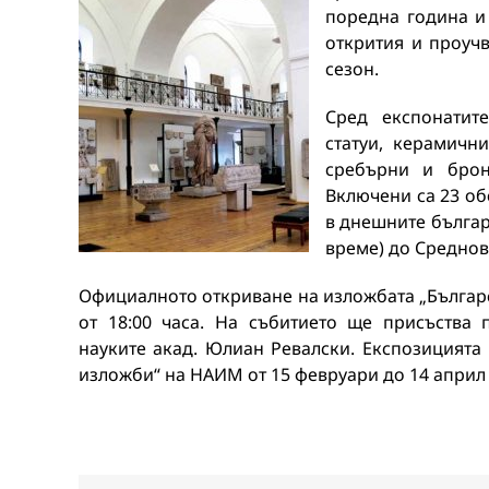
поредна година и
открития и проуч
сезон.
Сред експонатит
статуи, керамичн
сребърни и брон
Включени са 23 об
в днешните българс
време) до Среднов
Официалното откриване на изложбата „Българск
от 18:00 часа. На събитието ще присъства 
науките акад. Юлиан Ревалски. Експозицията
изложби“ на НАИМ от 15 февруари до 14 април 