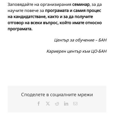
Заповядайте на организирания
семинар
, за да
научите повече за
програмата и самия процес
на кандидатстване, както и за да получите
отговор на всеки въпрос, който имате относно
програмата.
Център за обучение – БАН
Кариерен център към ЦО-БАН
Споделете в социалните мрежи
Facebook
X
Reddit
LinkedIn
Електронна
поща: