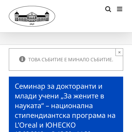
Skip
to
content
×
ТОВА СЪБИТИЕ Е МИНАЛО СЪБИТИЕ.
Семинар за докторанти и
млади учени „За жените в
науката“ – национална
стипендиантска програма на
L’Oreal и ЮНЕСКО