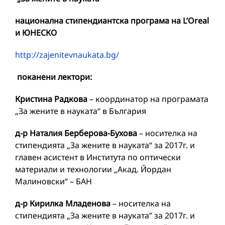
национална стипендиантска програма на L’Oreal
и ЮНЕСКО
http://zajenitevnaukata.bg/
поканени лектори:
Кристина Радкова
– координатор на програмата
„За жените в науката“ в България
д-р Наталия Берберова-Бухова
– носителка на
стипендията „За жените в науката“ за 2017г. и
главен асистент в Института по оптически
материали и технологии „Акад. Йордан
Малиновски“ – БАН
д-р Кирилка Младенова
– носителка на
стипендията „За жените в науката” за 2017г. и