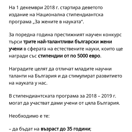
На 1 декември 2018 г. стартира деветото
издание на Национална стипендиантска
програма „За жените в науката“.
За поредна година престижният научен конкурс
търси
трите най-талантливи български жени
учени
в сферата на естествените науки, които ще
награди със
стипендии от по 5000 евро
.
Наградите целят да отличат младите научни
таланти на България и да стимулират развитието
на науката у нас.
В стипендиантската програма за 2018 – 2019 г.
могат да участват дами учени от цяла България.
Необходимо е те:
– да бъдат на
възраст до 35 години
;