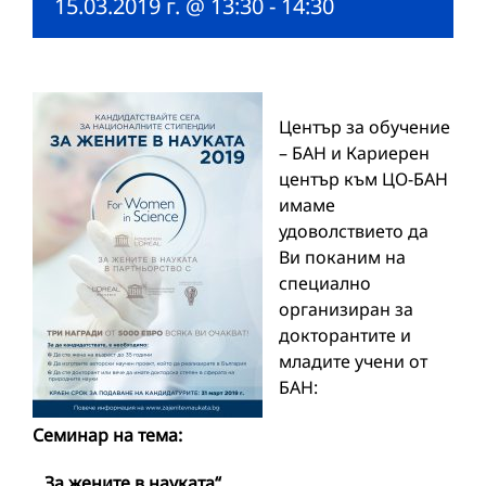
15.03.2019 г. @ 13:30
-
14:30
Център за обучение
– БАН и Кариерен
център към ЦО-БАН
имаме
удоволствието да
Ви поканим на
специално
организиран за
докторантите и
младите учени от
БАН:
Семинар на тема:
„За жените в науката“