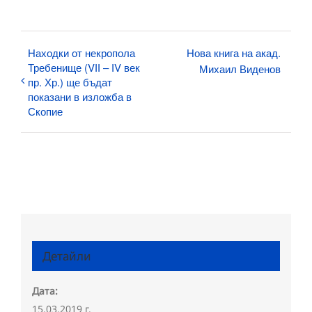
Находки от некропола
Нова книга на акад.
Требенище (VІІ – ІV век
Михаил Виденов
пр. Хр.) ще бъдат
показани в изложба в
Скопие
Детайли
Дата:
15.03.2019 г.