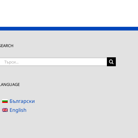
SEARCH
Търсене
на:
LANGUAGE
Български
English