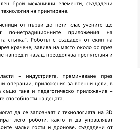
лен брой механични елементи, създадени
 технология на принтиране.
ченици от първи до пети клас учените ще
ат по-нетрадиционните приложения на
ата стъпка“. Роботът е създаден от екип на
чрез крачене, завива на място около ос през
гне напред и назад, преодолява препятствия и
асти – индустрията, преминаване през
ни операции, приложения за военни цели, в
ра също така и педагогическо приложение –
те способности на децата.
огат да се запознаят с технологията на 3D
ират лего роботи, както и да управляват
воите малки гости и дронове, създадени от