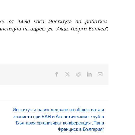
к, от 14:30 часа Института по роботика.
ститута на адрес: ул. “Акад. Георги Бончев”,
Facebook
X
Reddit
LinkedIn
Електронна
поща:
Институтът за изследване на обществата и
знанието при БАН и Атлантическият клуб в
България организират конференция „Папа
Франциск в България“