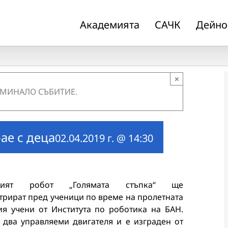
Академията
САЧК
Дейно
×
 МИНАЛО СЪБИТИЕ.
ае с деца
02.04.2019 г. @ 14:30
щият робот „Голямата стъпка“ ще
трират пред ученици по време на пролетната
ия учени от Института по роботика на БАН.
с два управляеми двигателя и е изграден от