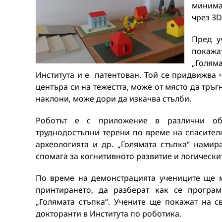
минима
чрез 3D
Пред у
покаж
„Голям
Института и е патентован. Той се придвижва 
центъра си на тежестта, може от място да тръ
наклони, може дори да изкачва стълби.
Роботът е с приложение в различни обл
труднодостъпни терени по време на спасител
археологията и др. „Голямата стъпка“ нами
спомага за когнитивното развитие и логически
По време на демонстрацията учениците ще м
принтирането, да разберат как се програм
„Голямата стъпка“. Учените ще покажат на с
докторанти в Института по роботика.