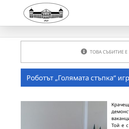
Skip
to
content
ТОВА СЪБИТИЕ Е
Роботът „Голямата стъпка“ игр
Краче
демонс
ваканц
Той е 