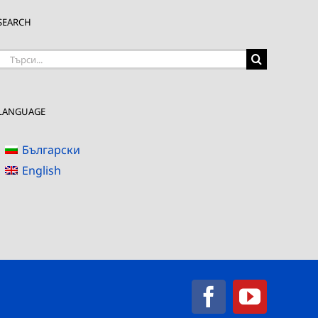
SEARCH
Търсене
на:
LANGUAGE
Български
English
Facebook
YouTub