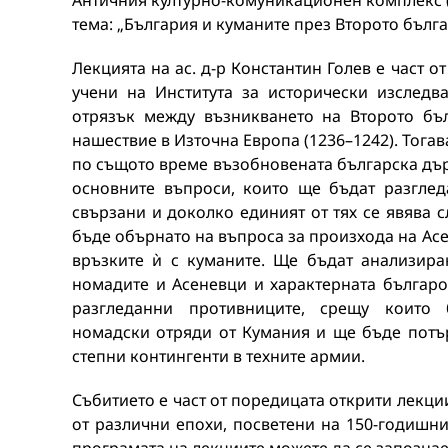
Античния културно-комуникационен комплекс (
тема: „България и куманите през Второто бълга
Лекцията на ас. д-р Константин Голев е част 
учени на Института за исторически изследв
отрязък между възникването на Второто бъл
нашествие в Източна Европа (1236–1242). Тога
по същото време възобновената българска дър
основните въпроси, които ще бъдат разглед
свързани и доколко единият от тях се явява 
бъде обърнато на въпроса за произхода на Ас
връзките ѝ с куманите. Ще бъдат анализир
номадите и Асеневци и характерната българ
разгледанни противниците, срещу които
номадски отряди от Кумания и ще бъде потъ
степни контингенти в техните армии.
Събитието е част от поредицата открити лекц
от различни епохи, посветени на 150-годишни