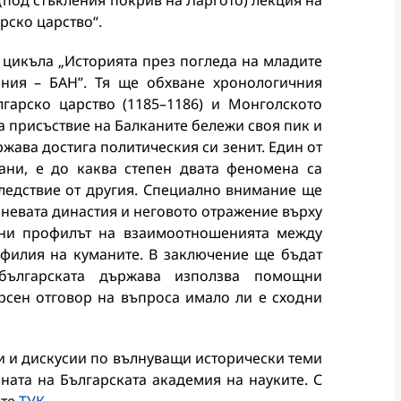
под стъкления покрив на Ларгото) лекция на
рско царство“.
от цикъла „Историята през погледа на младите
ания – БАН”. Тя ще обхване хронологичния
гарско царство (1185–1186) и Монголското
ва присъствие на Балканите бележи своя пик и
жава достига политическия си зенит. Един от
ани, е до каква степен двата феномена са
следствие от другия. Специално внимание ще
еневата династия и неговото отражение върху
ани профилът на взаимоотношенията между
офилия на куманите. В заключение ще бъдат
 българската държава използва помощни
рсен отговор на въпроса имало ли е сходни
ии и дискусии по вълнуващи исторически теми
ната на Българската академия на науките. С