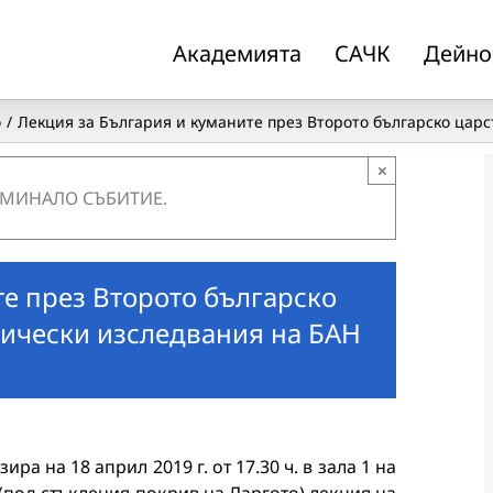
Академията
САЧК
Дейно
о
Лекция за България и куманите през Второто българско царс
×
 МИНАЛО СЪБИТИЕ.
те през Второто българско
рически изследвания на БАН
а на 18 април 2019 г. от 17.30 ч. в зала 1 на