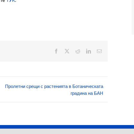
ете
ТУК
.
Facebook
X
Reddit
LinkedIn
Електронна
поща:
Пролетни срещи с растенията в Ботаническата
градина на БАН