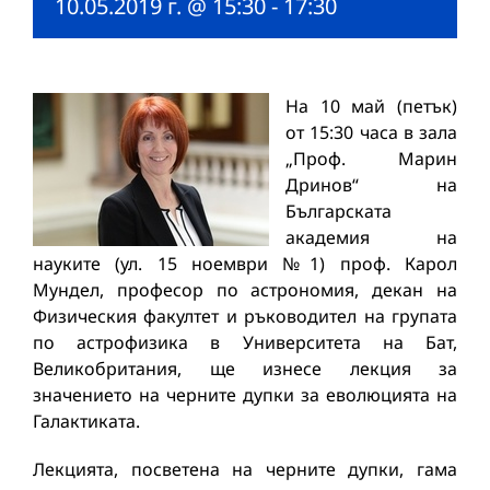
10.05.2019 г. @ 15:30
-
17:30
На 10 май (петък)
от 15:30 часа в зала
„Проф. Марин
Дринов“ на
Българската
академия на
науките (ул. 15 ноември №1) проф. Карол
Мундел, професор по астрономия, декан на
Физическия факултет и ръководител на групата
по астрофизика в Университета на Бат,
Великобритания, ще изнесе лекция за
значението на черните дупки за еволюцията на
Галактиката.
Лекцията, посветена на черните дупки, гама