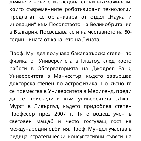
лъчите и новите изследователски възможности,
които съвременните роботизирани технологии
предлагат, се организира от отдел „Наука и
иновации“ към Посолството на Великобритания
в България. Посвещава се и на честването на 50-
годишнината от кацането на Луната.
Проф. Мундел получава бакалавърска степен по
физика от Университета в Глазгоу, след което
работи в Обсерваторията на Джодрел Банк,
Университета в Манчестър, където завършва
докторска степен по астрофизика. По-късно тя
се премества в Университета в Мериленд, преди
да се присъедини към университета „Джон
Мурс“ в Ливърпул, където придобива степен
Професор през 2007 г. Тя е водещ учен в
световен мащаб и често гостуващ гост на
международни събития. Проф. Мундел участва в
редица стратегически консултативни съвети на