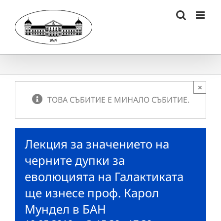
Skip
to
content
×
ТОВА СЪБИТИЕ Е МИНАЛО СЪБИТИЕ.
Лекция за значението на
черните дупки за
еволюцията на Галактиката
ще изнесе проф. Карол
Мундел в БАН