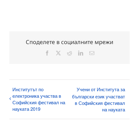
Споделете в социалните мрежи
Facebook
X
Reddit
LinkedIn
Електронна
поща:
Институтът по
Учени от Института за
електроника участва в
български език участват
Софийския фестивал на
в Софийския фестивал
науката 2019
на науката