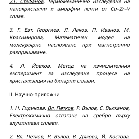
2.Г. Стефанов
, Термомеханично изследване на
нанокристални и аморфни ленти от
Cu
–
Zr
–
V
сплав.
3
.
Г. Евт. Георгиев
, Л. Лаков, П. Иванов, М.
Красимирова, Математичен модел на
молекулярно наслояване при магнетронно
разпрашаване.
4
.
Л. Йовков
, Метод на изчислителния
експеримент за изследване процеса на
кристализация на бинарни сплави.
ІІ. Научно-приложни
1
. Н. Гидикова,
Вл. Петков
, Р. Вълов, С. Вълканов,
Електрохимично отлагане на сребро върху
алуминиеви сплави.
2
. Вл. Петков,
Р. Вълов
, В. Дякова, Й. Костова,