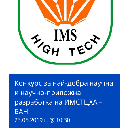
Конкурс за най-добра научна
и научно-приложна
разработка на ИМСТЦХА –
БАН
23.05.2019 г. @ 10:30