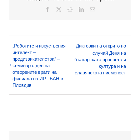
Facebook
X
Reddit
LinkedIn
Електронна
поща:
„Роботите и изкуствения
Диктовки на открито по
интелект –
случай Деня на
предизвикателства“ –
българската просвета и
семинар с ден на
култура и на
отворените врати на
славянската писменост
филиала на ИР– БАН в
Пловдив