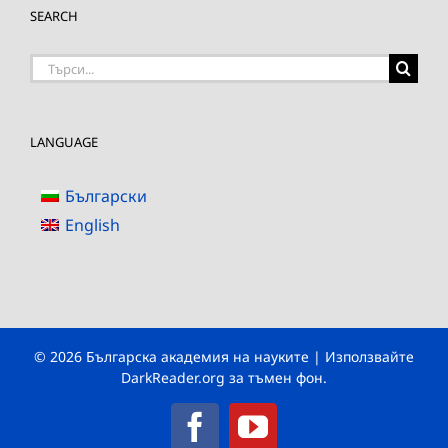
SEARCH
Търсене
на:
LANGUAGE
Български
English
© 2026 Българска академия на науките | Използвайте
DarkReader.org
за тъмен фон.
Facebook
YouTube