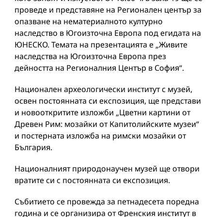
проведе и представяне на Регионален център за
опазване на нематериалното културно
наследство в Югоизточна Европа под егидата на
ЮНЕСКО. Темата на презентацията е „Живите
наследства на Югоизточна Европа през
дейността на Регионалния Център в София“.
Национален археологически институт с музей,
освен постоянната си експозиция, ще представи
и новооткритите изложби „Цветни картини от
Древен Рим: мозайки от Капитолийските музеи“
и постерната изложба на римски мозайки от
България.
Националният природонаучен музей ще отвори
вратите си с постоянната си експозиция.
Събитието се провежда за петнадесета поредна
година и се организира от Френския институт в