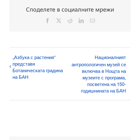
Споделете в социалните мрежи
Facebook
X
Reddit
LinkedIn
Електронна
поща:
„Азбука с растения“
Националният
представя
антропологичен музей се
Ботаническата градина
включва в Нощта на
на БАН
музеите с програма,
посветена на 150-
годишнината на БАН