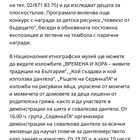
на тел. 02/871 83 75) и да изследват децата за
плоскостъпие. Програмата включва още
конкурс с награди за детска рисунка „Човекът от
бъдещето“, беседи в обновената постоянна
експозиция и теглене на томбола с парични
награди.
В Националния етнографски музей ще можете
да видите изложбите „ВРЕМЕНА И ХОРА – живите
традиции на България“, „Кой създава и кой
използва дантела“, „Ръцете на СедянкаТА“ и
изложба на рисувани яйца, украсени от момчета
и момичета от домовете за деца лишени от
родителска грижа. както и да участвате в
демонстрации на шита и совалкова дантела. От
16.00 ч. група „СедянкаТА“ организира
демонстрации на совалкова дантела за всички
желаещи да научат повече за дантелиерството
като занаят и изкуство. От 18.00 ч. в зала 19 ще се