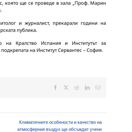
с, която ще се проведе в зала „Проф. Марин
.
литолог и журналист, прекарали години на
арската публика.
то на Кралство Испания и Институтът за
 подкрепата на Институт Сервантес – София.
Facebook
X
Reddit
LinkedIn
Електронна
поща:
Климатичните особености и качество на
атмосферния въздух ще обсъждат учени