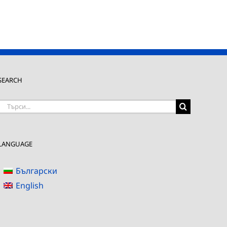
SEARCH
Търсене
на:
LANGUAGE
Български
English