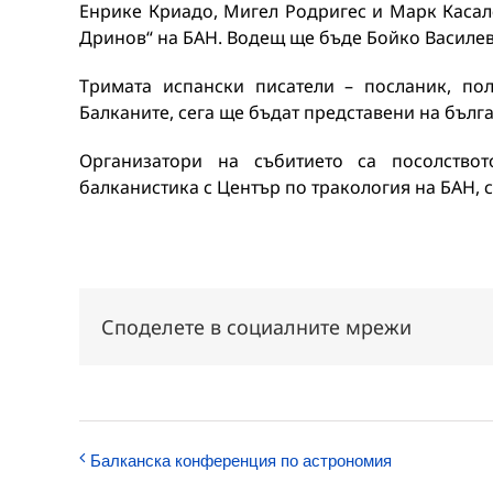
Енрике Криадо, Мигел Родригес и Марк Касал
Дринов“ на БАН. Водещ ще бъде Бойко Василев
Тримата испански писатели – посланик, по
Балканите, сега ще бъдат представени на бълг
Организатори на събитието са посолство
балканистика с Център по тракология на БАН, с
Споделете в социалните мрежи
Балканска конференция по астрономия