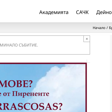
Академията
САЧК
Дейно
Начало
Б
×
 МИНАЛО СЪБИТИЕ.