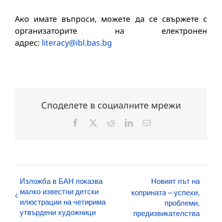
Ако имате въпроси, можете да се свържете с
организаторите на електронен
адрес:
literacy@ibl.bas.bg
Споделете в социалните мрежи
Facebook
X
Reddit
LinkedIn
Електронна
поща:
Изложба в БАН показва
Новият път на
малко известни детски
коприната – успехи,
илюстрации на четирима
проблеми,
утвърдени художници
предизвикателства