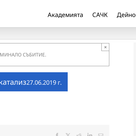
Академията
САЧК
Дейно
×
 МИНАЛО СЪБИТИЕ.
катализ
27.06.2019 г.
Facebook
X
Reddit
LinkedIn
Електронна