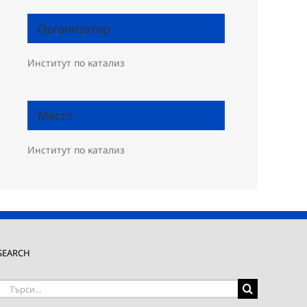
Организатор
Институт по катализ
Място
Институт по катализ
SEARCH
Търсене
на: