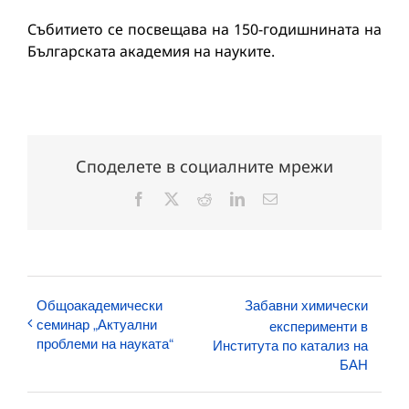
Събитието се посвещава на 150-годишнината на
Българската академия на науките.
Споделете в социалните мрежи
Facebook
X
Reddit
LinkedIn
Електронна
поща:
Общоакадемически
Забавни химически
семинар „Актуални
експерименти в
проблеми на науката“
Института по катализ на
БАН