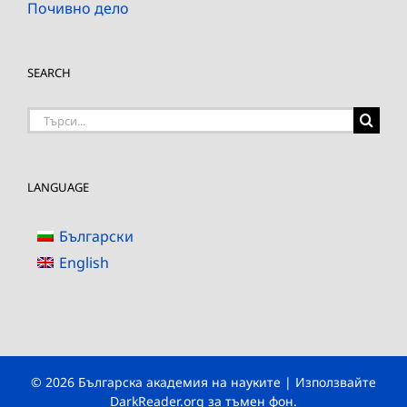
Почивно дело
SEARCH
Търсене
на:
LANGUAGE
Български
English
© 2026 Българска академия на науките | Използвайте
DarkReader.org
за тъмен фон.