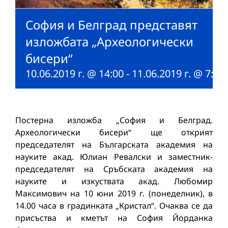
София и Белград представят
изложбата „Археологически
бисери“
10.06.2019 г. @ 14:00
-
11.06.2019 г. @ 7:46
Постерна изложба „София и Белград.
Археологически бисери“ ще открият
председателят на Българската академия на
науките акад. Юлиан Ревалски и заместник-
председателят на Сръбската академия на
науките и изкуствата акад. Любомир
Максимович на 10 юни 2019 г. (понеделник), в
14.00 часа в градинката „Кристал“. Очаква се да
присъства и кметът на София Йорданка