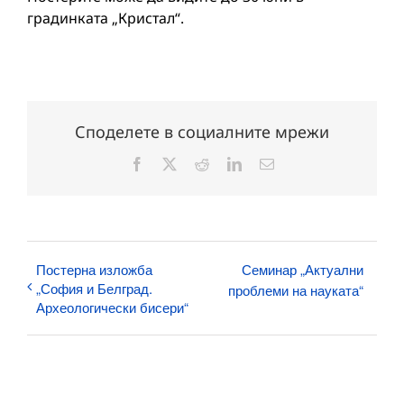
градинката „Кристал“.
Споделете в социалните мрежи
Facebook
X
Reddit
LinkedIn
Електронна
поща:
Постерна изложба
Семинар „Актуални
„София и Белград.
проблеми на науката“
Археологически бисери“