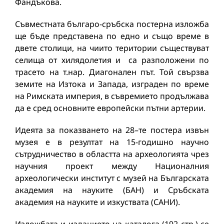
Фандъкова.
Съвместната българо-сръбска постерна изложба
ще бъде представена по едно и също време в
двете столици, на чиито територии съществуват
селища от хилядолетия и са разположени по
трасето на т.нар. Диагонален път. Той свързва
земите на Изтока и Запада, изграден по време
на Римската империя, в съвремието продължава
да е сред основните европейски пътни артерии.
Идеята за показването на 28–те постера извън
музея е в резултат на 15-годишно научно
сътрудничество в областта на археологията чрез
научния проект между Националния
археологически институт с музей на Българската
академия на науките (БАН) и Сръбската
академия на науките и изкуствата (САНИ).
Изложбата и изданието на каталога (192 стр.) се