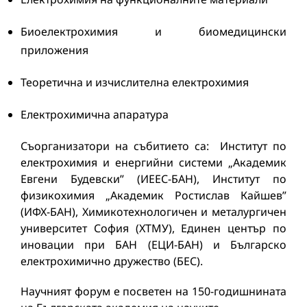
Биоелектрохимия и биомедицински
приложения
Теоретична и изчислителна електрохимия
Електрохимична апаратура
Съорганизатори на събитието са: Институт по
електрохимия и енергийни системи „Академик
Евгени Будевски” (ИЕЕС-БАН), Институт по
физикохимия „Академик Ростислав Кайшев”
(ИФХ-БАН), Химикотехнологичeн и металургичен
университет София (ХТМУ), Единен център по
иновации при БАН (ЕЦИ-БАН) и Българско
електрохимично дружество (БЕС).
Научният форум е посветен на 150-годишнината