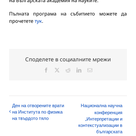
на Българската академия на науките.
Пълната програма на събитието можете да
прочетете
тук
.
Споделете в социалните мрежи
Facebook
X
Reddit
LinkedIn
Електронна
поща:
Ден на отворените врати
Национална научна
на Института по физика
конференция
на твърдото тяло
„Интерпретации и
контекстуализации в
българската