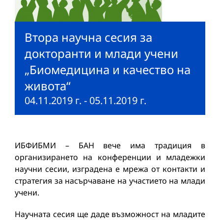
Втора научна сесия за
докторанти и млади учени
„Биомедицина и качество на
живота“
04.11.2019 г.
-
05.11.2019 г.
ИБФИБМИ – БАН вече има традиция в
организирането на конференции и младежки
научни сесии, изградена е мрежа от контакти и
стратегия за насърчаване на участието на млади
учени.
Научната сесия ще даде възможност на младите