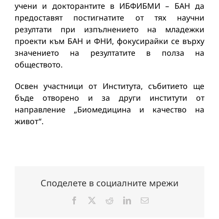
учени и докторантите в ИБФИБМИ – БАН да
предоставят постигнатите от тях научни
резултати при изпълнението на младежки
проекти към БАН и ФНИ, фокусирайки се върху
значението на резултатите в полза на
обществото.
Освен участници от Института, събитието ще
бъде отворено и за други институти от
направление „Биомедицина и качество на
живот“.
Споделете в социалните мрежи
Facebook
X
Reddit
LinkedIn
Електронна
поща: