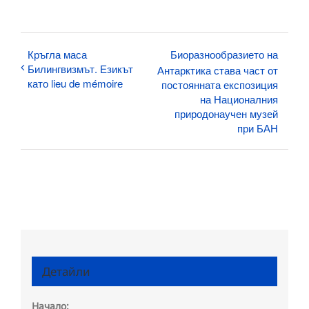
Кръгла маса
Биоразнообразието на
Билингвизмът. Езикът
Антарктика става част от
като lieu de mémoirе
постоянната експозиция
на Националния
природонаучен музей
при БАН
Детайли
Начало: