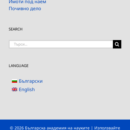
Имоти под наем
Почивно дело
SEARCH
Търсене
на:
LANGUAGE
Български
English
© 2026 Българска академия на науките | Използвайте