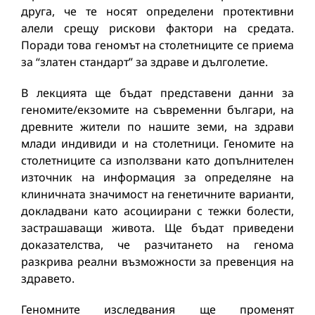
друга, че те носят определени протективни
алели срещу рискови фактори на средата.
Поради това геномът на столетниците се приема
за “златен стандарт” за здраве и дълголетие.
В лекцията ще бъдат представени данни за
геномите/екзомите на съвременни българи, на
древните жители по нашите земи, на здрави
млади индивиди и на столетници. Геномите на
столетниците са използвани като допълнителен
източник на информация за определяне на
клиничната значимост на генетичните варианти,
докладвани като асоциирани с тежки болести,
застрашаващи живота. Ще бъдат приведени
доказателства, че разчитането на генома
разкрива реални възможности за превенция на
здравето.
Геномните изследвания ще променят