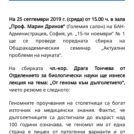
Н
а
25
септември
201
9
г. (сряда) от 15.00 ч. в зала
„Проф. Марин Дринов“
(Големия салон) на БАН-
Администрация
,
София, ул. „15-ти ноември” № 1
ще се проведе поредната сбирка на
Общоакадемическия семинар „Актуални
проблеми на науката“.
На сбирката
чл.-кор. Драга Тончева от
Отделението за биологически науки ще изнесе
лекция на тема:
„
От генома към дълголетието
“,
чието резюме е следното:
Геномните проучвания на столетници са богат
източник на медицински знания. Фактът, че
дълголетниците са достигнали до възраст над
100 години означава, че геномът им от една
страна е лишен от патогенни варианти и от