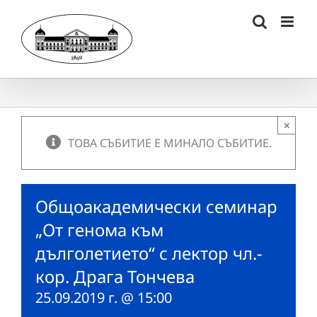
Skip
to
content
×
ТОВА СЪБИТИЕ Е МИНАЛО СЪБИТИЕ.
Общоакадемически семинар
„От генома към
дълголетието“ с лектор чл.-
кор. Драга Тончева
25.09.2019 г. @ 15:00