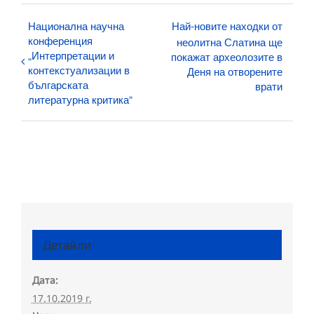
Национална научна
Най-новите находки от
конференция
неолитна Слатина ще
„Интерпретации и
покажат археолозите в
контекстуализации в
Деня на отворените
българската
врати
литературна критика“
Детайли
Дата:
17.10.2019 г.