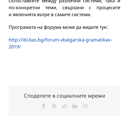
съпоставките между различни системи, така и
по-конкретни теми, свързани с процесите
и явленията вътре в самите системи.
Програмата на форума може да видите тук:
http://ibl.bas.bg/forum-vbalgarska-gramatikav-
2019/
Споделете в социалните мрежи
Facebook
X
Reddit
LinkedIn
Електронна
поща: