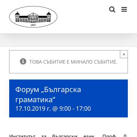
Skip
to
content
×
ТОВА СЪБИТИЕ Е МИНАЛО СЪБИТИЕ.
Форум „Българска
граматика“
17.10.2019 г. @ 9:00
-
17:00
Институтът за български език „Проф. Л.