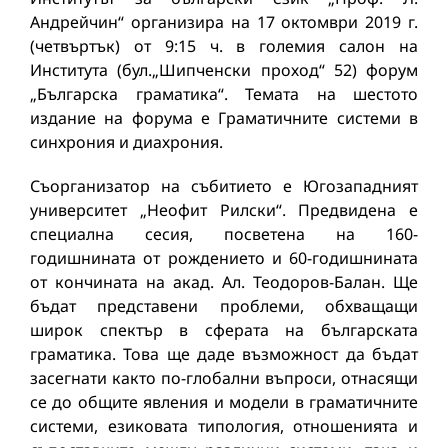
Андрейчин“ организира на 17 октомври 2019 г.
(четвъртък) от 9:15 ч. в големия салон на
Института (бул.„Шипченски проход“ 52) форум
„Българска граматика“. Темата на шестото
издание на форума е Граматичните системи в
синхрония и диахрония.
Съорганизатор на събитието е Югозападният
университет „Неофит Рилски“. Предвидена е
специална сесия, посветена на 160-
годишнината от рождението и 60-годишнината
от кончината на акад. Ал. Теодоров-Балан. Ще
бъдат представени проблеми, обхващащи
широк спектър в сферата на българската
граматика. Това ще даде възможност да бъдат
засегнати както по-глобални въпроси, отнасящи
се до общите явления и модели в граматичните
системи, езиковата типология, отношенията и