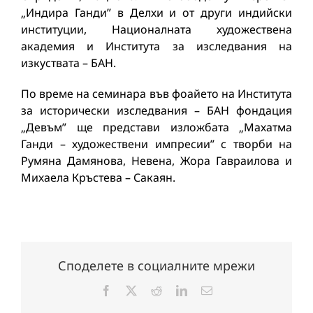
„Индира Ганди” в Делхи и от други индийски
институции, Националната художествена
академия и Института за изследвания на
изкуствата – БАН.
По време на семинара във фоайето на Института
за исторически изследвания – БАН фондация
„Девъм” ще представи изложбата „Махатма
Ганди – художествени импресии” с творби на
Румяна Дамянова, Невена, Жора Гавраилова и
Михаела Кръстева – Сакаян.
Споделете в социалните мрежи
Facebook
X
Reddit
LinkedIn
Електронна
поща: