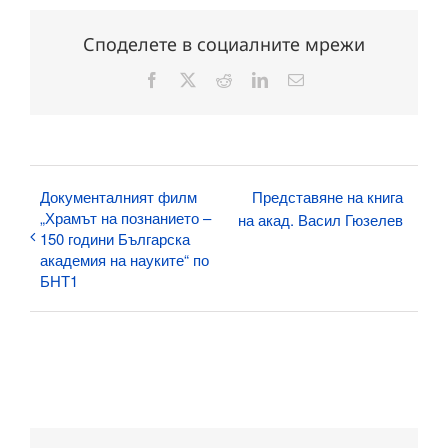
Споделете в социалните мрежи
Facebook
X
Reddit
LinkedIn
Електронна
поща:
Документалният филм
Представяне на книга
„Храмът на познанието –
на акад. Васил Гюзелев
150 години Българска
академия на науките“ по
БНТ1