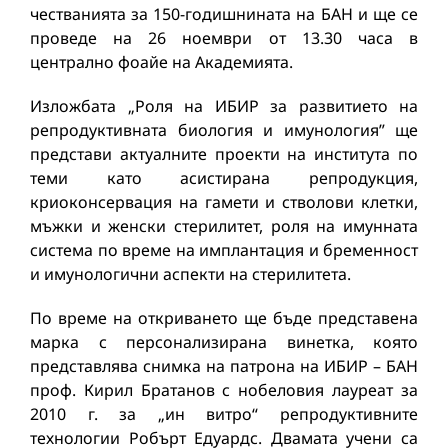
честванията за 150-годишнината на БАН и ще се
проведе на 26 ноември от 13.30 часа в
централно фоайе на Академията.
Изложбата „Роля на ИБИР за развитието на
репродуктивната биология и имунология” ще
представи актуалните проекти на института по
теми като асистирана репродукция,
криоконсервация на гамети и стволови клетки,
мъжки и женски стерилитет, роля на имунната
система по време на имплантация и бременност
и имунологични аспекти на стерилитета.
По време на откриването ще бъде представена
марка с персонализирана винетка, която
представлява снимка на патрона на ИБИР – БАН
проф. Кирил Братанов с нобеловия лауреат за
2010 г. за „ин витро“ репродуктивните
технологии Робърт Едуардс. Двамата учени са