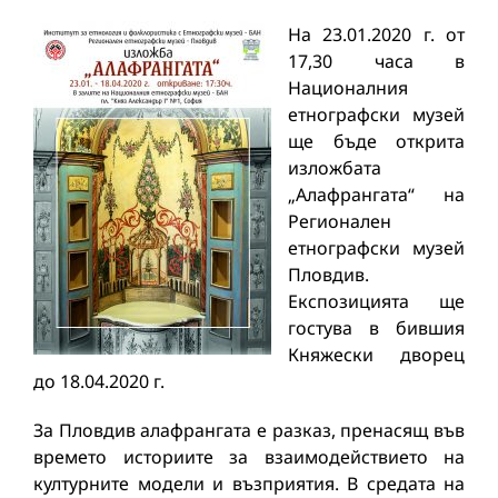
На 23.01.2020 г. от
17,30 часа в
Националния
етнографски музей
ще бъде открита
изложбата
„Алафрангата“ на
Регионален
етнографски музей
Пловдив.
Експозицията ще
гостува в бившия
Княжески дворец
до 18.04.2020 г.
За Пловдив алафрангата е разказ, пренасящ във
времето историите за взаимодействието на
културните модели и възприятия. В средата на