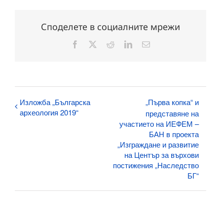
Споделете в социалните мрежи
Facebook
X
Reddit
LinkedIn
Електронна
поща:
Изложба „Българска
„Първа копка“ и
археология 2019“
представяне на
участието на ИЕФЕМ –
БАН в проекта
„Изграждане и развитие
на Център за върхови
постижения „Наследство
БГ“