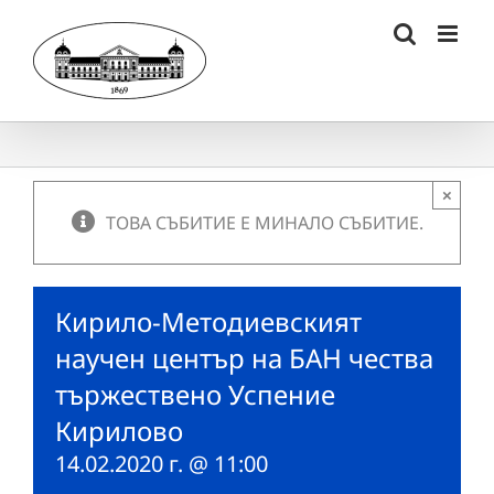
Skip
to
content
×
ТОВА СЪБИТИЕ Е МИНАЛО СЪБИТИЕ.
Кирило-Методиевският
научен център на БАН чества
тържествено Успение
Кирилово
14.02.2020 г. @ 11:00