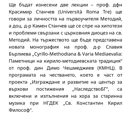
Ще бъдат изнесени две лекции – проф. дфн
Красимир Станчев (Università Roma Tre) ще
говори за личността на първоучителя Методий,
а доц. д-р Камен Станчев ще се спре на хипотези
и проблеми свързани с църковния диоцез на св.
Методий. На тържеството ще бъде представена
новата монография на проф. д-р Славия
Бърлиева „Cyrillo-Methodiana & Varia Mediaevalia:
Паметници на кирило-методиевската традиция“
от проф. дин Димо Чешмеджиев (КМНЦ). В
програмата на честването, което е част от
проекта „Изграждане и развитие на център за
върхови постижения „НаследствоБГ“, са
включени и изпълнения на хора за старинна
музика при НГДЕК „Св. Константин Кирил
Философ“.