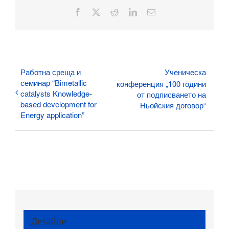
Facebook
X
Reddit
LinkedIn
Електронна
поща:
Работна среща и
Ученическа
семинар “Bimetallic
конференция „100 години
catalysts Knowledge-
от подписването на
based development for
Ньойския договор“
Energy application”
Детайли