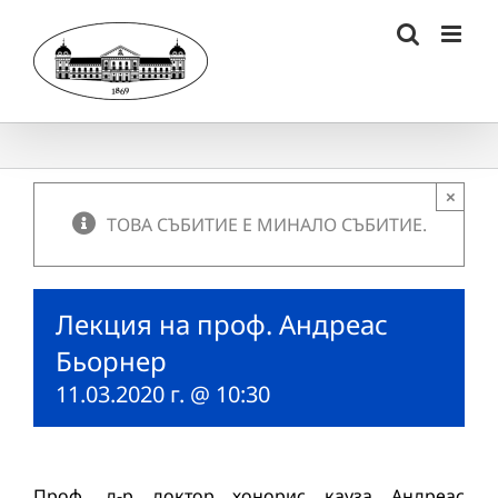
Skip
to
content
×
ТОВА СЪБИТИЕ Е МИНАЛО СЪБИТИЕ.
Лекция на проф. Андреас
Бьорнер
11.03.2020 г. @ 10:30
Проф. д-р доктор хонорис кауза Андреас