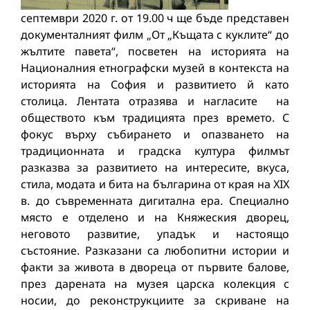
септември 2020 г. от 19.00 ч ще бъде представен
документалният филм „От „Къщата с куклите“ до
жълтите павета“, посветен на историята на
Националния етнографски музей в контекста на
историята на София и развитието й като
столица. Лентата отразява и нагласите на
обществото към традицията през времето. С
фокус върху събирането и опазването на
традиционната и градска култура филмът
разказва за развитието на интересите, вкуса,
стила, модата и бита на българина от края на XIX
в. до съвременната дигитална ера. Специално
място е отделено и на Княжеския дворец,
неговото развитие, упадък и настоящо
състояние. Разказани са любопитни истории и
факти за живота в двореца от първите балове,
през дарената на музея царска колекция с
носии, до реконструкциите за скриване на