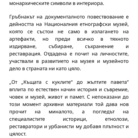
монархическите символи в интериора.
Гръбнакът на документалното повествование е
дейността на Националния етнографски музей,
която се състои не само в излагането на
артефакти, но преди всичко в тяхното
издирване, събиране, съхранение и
реставрация. Отдадена е почит на личностите,
участвали в развитието на музея и музейното
дело в страната ни като цяло.
„От „Къщата с куклите“ до жълтите павета“
вплита по естествен начин история и съвремие,
човек и музей, живот и памет. С непоказани до
този момент архивни материали той дава нов
прочит на миналото, а погледът на
специалистите историци, етнолози,
реставратори и урбанисти му добавя плътност и
цялост.