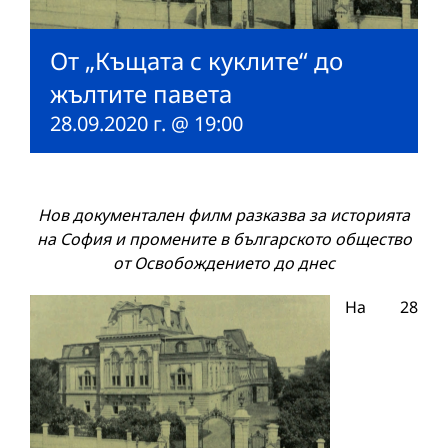
От „Къщата с куклите“ до
жълтите павета
28.09.2020 г. @ 19:00
Нов документален филм разказва за историята
на София и промените в българското общество
от Освобождението до днес
На 28