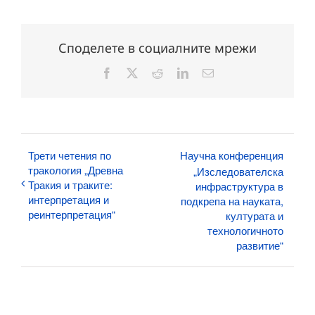
Споделете в социалните мрежи
Facebook
X
Reddit
LinkedIn
Електронна
поща:
Трети четения по
Научна конференция
тракология „Древна
„Изследователска
Тракия и траките:
инфраструктура в
интерпретация и
подкрепа на науката,
реинтерпретация“
културата и
технологичното
развитие“