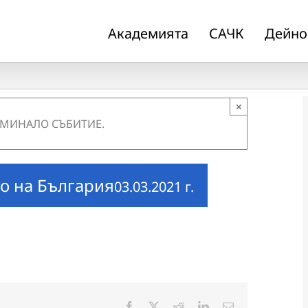
Академията
САЧК
Дейно
×
 МИНАЛО СЪБИТИЕ.
о на България
03.03.2021 г.
Facebook
X
Reddit
LinkedIn
Електронна