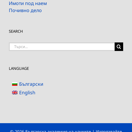
Имоти под наем
Почивно дело
SEARCH
Търсене
на:
LANGUAGE
Български
English
© 2026 Българска академия на науките | Използвайте