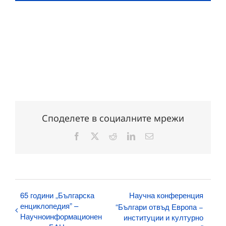
Споделете в социалните мрежи
Facebook
X
Reddit
LinkedIn
Електронна
поща:
65 години „Българска
Научна конференция
енциклопедия” –
“Българи отвъд Европа −
Научноинформационен
институции и културно