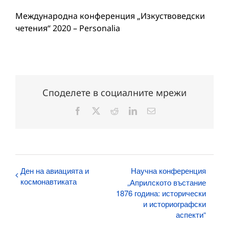
Международна конференция „Изкуствоведски
четения“ 2020 – Personalia
Споделете в социалните мрежи
Facebook
X
Reddit
LinkedIn
Електронна
поща:
Ден на авиацията и
Научна конференция
космонавтиката
„Априлското въстание
1876 година: исторически
и историографски
аспекти“